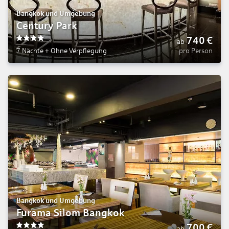
Bangkok und Umgebung
Century Park
740
€
ab
4
7 Nächte
+
Ohne Verpflegung
pro Person
Bangkok und Umgebung
Furama Silom Bangkok
700
€
ab