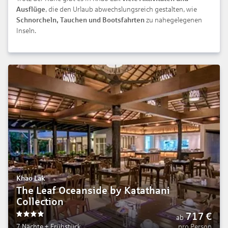
Ausflüge
, die den Urlaub abwechslungsreich gestalten, wie
Schnorcheln, Tauchen und Bootsfahrten
zu nahegelegenen
Inseln.
Khao Lak
The Leaf Oceanside by Katathani
Collection
717
€
ab
4
7 Nächte
+
Frühstück
pro Person