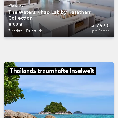
Khao Lak
The Waters Khao Lak by Katathani
Collection
767
€
ab
4
7 Nächte
+
Frühstück
pro Person
Thailands traumhafte Inselwelt