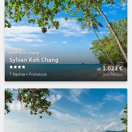
Insel Koh Chang
Sylvan Koh Chang
1.023
€
ab
4
7 Nächte
+
Frühstück
pro Person