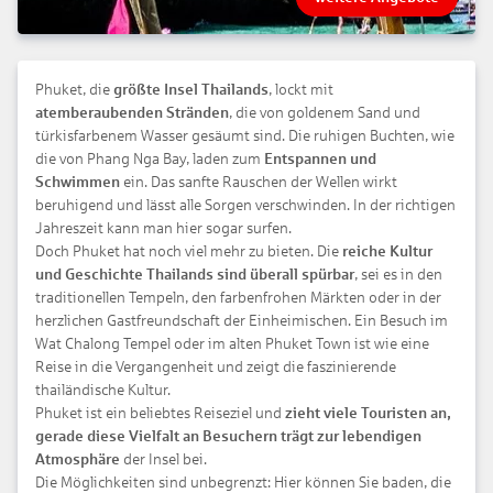
Phuket, die
größte Insel Thailands
, lockt mit
atemberaubenden Stränden
, die von goldenem Sand und
türkisfarbenem Wasser gesäumt sind. Die ruhigen Buchten, wie
die von Phang Nga Bay, laden zum
Entspannen und
Schwimmen
ein. Das sanfte Rauschen der Wellen wirkt
beruhigend und lässt alle Sorgen verschwinden. In der richtigen
Jahreszeit kann man hier sogar surfen.
Doch Phuket hat noch viel mehr zu bieten. Die
reiche Kultur
und Geschichte Thailands sind überall spürbar
, sei es in den
traditionellen Tempeln, den farbenfrohen Märkten oder in der
herzlichen Gastfreundschaft der Einheimischen. Ein Besuch im
Wat Chalong Tempel oder im alten Phuket Town ist wie eine
Reise in die Vergangenheit und zeigt die faszinierende
thailändische Kultur.
Phuket ist ein beliebtes Reiseziel und
zieht viele Touristen an,
gerade diese Vielfalt an Besuchern trägt zur lebendigen
Atmosphäre
der Insel bei.
Die Möglichkeiten sind unbegrenzt: Hier können Sie baden, die