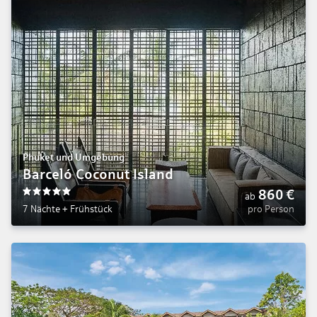
Phuket und Umgebung
Barceló Coconut Island
860
€
ab
5
7 Nächte
+
Frühstück
pro Person