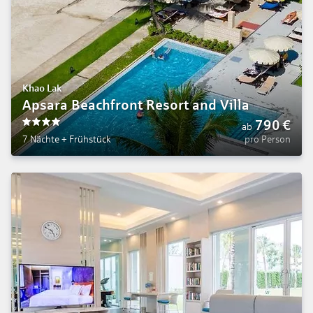
Khao Lak
Apsara Beachfront Resort and Villa
790
€
ab
4
7 Nächte
+
Frühstück
pro Person