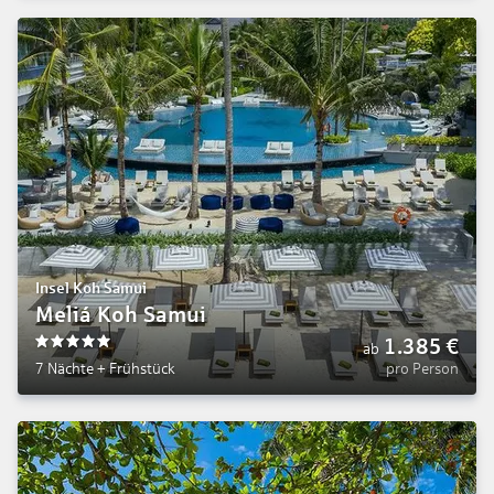
Insel Koh Samui
Meliá Koh Samui
1.385
€
ab
5
7 Nächte
+
Frühstück
pro Person