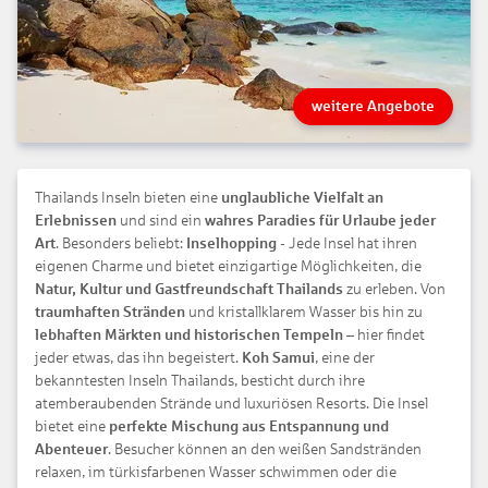
weitere Angebote
Thailands Inseln bieten eine
unglaubliche Vielfalt an
Erlebnissen
und sind ein
wahres Paradies für Urlaube jeder
Art
. Besonders beliebt:
Inselhopping
- Jede Insel hat ihren
eigenen Charme und bietet einzigartige Möglichkeiten, die
Natur, Kultur und Gastfreundschaft Thailands
zu erleben. Von
traumhaften Stränden
und kristallklarem Wasser bis hin zu
lebhaften Märkten und historischen Tempeln
– hier findet
jeder etwas, das ihn begeistert.
Koh Samui
, eine der
bekanntesten Inseln Thailands, besticht durch ihre
atemberaubenden Strände und luxuriösen Resorts. Die Insel
bietet eine
perfekte Mischung aus Entspannung und
Abenteuer
. Besucher können an den weißen Sandstränden
relaxen, im türkisfarbenen Wasser schwimmen oder die