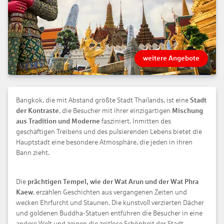
weitere Angebote
Bangkok, die mit Abstand größte Stadt Thailands, ist eine
Stadt
der Kontraste
, die Besucher mit ihrer einzigartigen
Mischung
aus Tradition und Moderne
fasziniert. Inmitten des
geschäftigen Treibens und des pulsierenden Lebens bietet die
Hauptstadt eine besondere Atmosphäre, die jeden in ihren
Bann zieht.
Die
prächtigen Tempel, wie der Wat Arun und der Wat Phra
Kaew
, erzählen Geschichten aus vergangenen Zeiten und
wecken Ehrfurcht und Staunen. Die kunstvoll verzierten Dächer
und goldenen Buddha-Statuen entführen die Besucher in eine
andere Welt und zeigen die zeitlose Schönheit der Stadt.