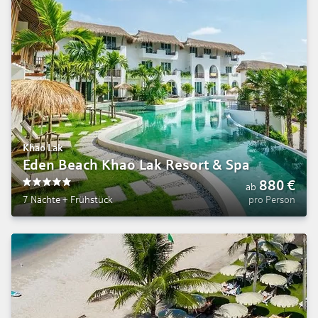
Khao Lak
Eden Beach Khao Lak Resort & Spa
880
€
ab
5
7 Nächte
+
Frühstück
pro Person