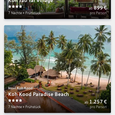
Koh Yao Yai Village
899
€
ab
4
7 Nächte
+
Frühstück
pro Person
Insel Koh Kood
Koh Kood Paradise Beach
1.257
€
ab
4
7 Nächte
+
Frühstück
pro Person