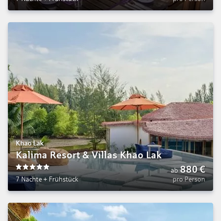
Khao Lak
Kalima Resort & Villas Khao Lak
880
€
ab
5
7 Nächte
+
Frühstück
pro Person