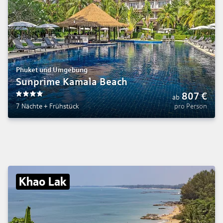
Phuket und Umgebung
Sunprime Kamala Beach
807
€
ab
4
7 Nächte
+
Frühstück
pro Person
Khao Lak