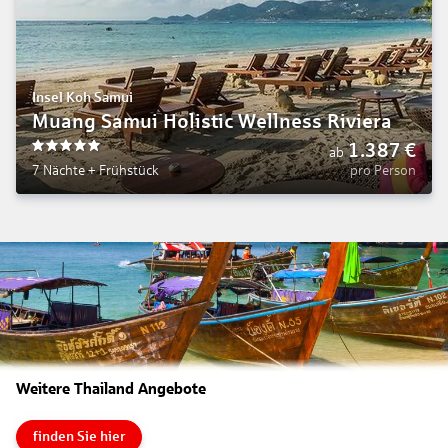
Insel Koh Samui
Muang Samui Holistic Wellness Riviera
1.387
€
ab
5
7 Nächte
+
Frühstück
pro Person
Weitere Thailand Angebote
finden Sie hier