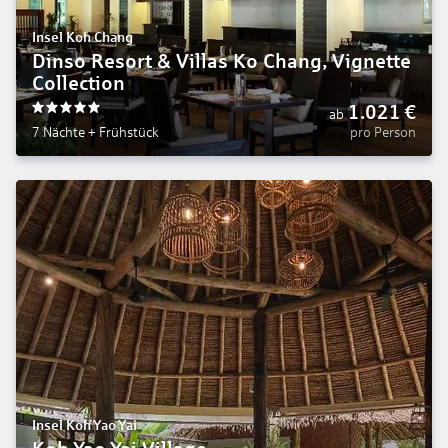
Insel Koh Chang
Dinso Resort & Villas Ko Chang, Vignette
Collection
1.021
€
ab
5
7 Nächte
+
Frühstück
pro Person
Insel Koh Yao Yai