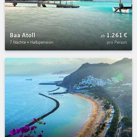
Baa Atoll
1.261
€
ab
7 Nächte
+
Halbpension
pro Person