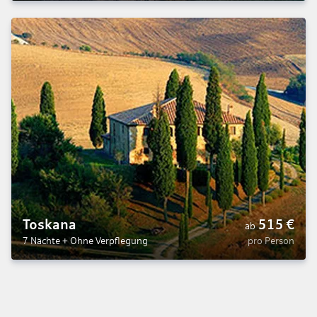
Toskana
515
€
ab
7 Nächte
+
Ohne Verpflegung
pro Person