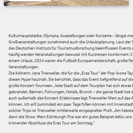
Kulturhauptstädte, Olympia, Ausstellungen oder Konzerte – längst meh
Großveranstaltungen zunehmend auch die Urlaubsplanung. Laut der St
des Deutschen Instituts für Tourismusforschung beeinflussen Events
häufig werden Veranstaltungen bewusst mit Kurzreisen kombiniert: 1
einem Urlaub. 2024 waren die Fußball-Europameisterschaft, große Fest
Veranstaltungen.
Die Kölnerin Jana Trierweiler, die für die „Eras Tour“ der Pop-Ikone T
diesen Hype hautnah. Sie berichtet, dass das Event tiefgreifend auf di
große Konzert-Tourneen. Jede Stadt auf dem Tourplan hat sich etwas f
gebrandet. Bahnen, Führungen, Hotels, Brunch – die ganze Stadt hat si
auch außerhalb des Konzert-Erlebnisses legt Trierweiler Wert auf das
können. Ich will zumindest ein paar Tage füllen können mit Innensta
solcher Trips ist Trierweiler mittlerweile eingespielter Profi. „Am liebs
dann die Show. Mein Edinburgh-Trip war ein gutes Beispiel dafür, wie
krönender Abschluss die Eras Tour am Sonntag.“