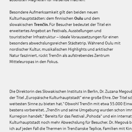
Besondere Aufmerksamkeit gilt den beiden neuen
Kulturhauptstädten: dem finnischen
Oulu
und dem
slowakischen
Trenčín
. Für Besucher bedeutet der Titel ein
erweitertes Angebot an Festivals, Ausstellungen und
touristischer Infrastruktur – ideale Voraussetzungen für einen
besonders abwechslungsreichen Städtetrip. Während Oulu mit
nordischer Kultur, musikalischen Highlights und arktischer
Natur fasziniert, rückt Trenčín als aufstrebendes Zentrum
Mitteleuropas in den Fokus.
Die Direktorin des Slowakischen Instituts in Berlin, Dr. Zuzana Megová
der Titel „Europäische Kulturhauptstadt“ eine große Ehre. Der Titel s
weitesten Sinne zu bieten hat.“
Obwohl Trenčín mit etwa 55.000 Einwo
bestens vorbereitet. „Trenčín und seine Umgebung wurden schon imm
Kurregion handelt.“ Bereits für das Festival „Pohoda“ und ein internat
Kulturhauptstadt noch mehr Abwechslung für Besucher. Dr. Megová bet
ich auf jeden Fall die Thermen in Trenčianske Teplice, Familien mit 