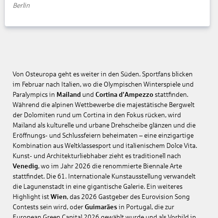
Berlin
Von Osteuropa geht es weiter in den Süden. Sportfans blicken
im Februar nach Italien, wo die Olympischen Winterspiele und
Paralympics in
Mailand
und
Cortina d’Ampezzo
stattfinden.
Während die alpinen Wettbewerbe die majestätische Bergwelt
der Dolomiten rund um Cortina in den Fokus rücken, wird
Mailand als kulturelle und urbane Drehscheibe glänzen und die
Eröffnungs- und Schlussfeiern beheimaten – eine einzigartige
Kombination aus Weltklassesport und italienischem Dolce Vita.
Kunst- und Architekturliebhaber zieht es traditionell nach
Venedig
, wo im Jahr 2026 die renommierte Biennale Arte
stattfindet. Die 61. Internationale Kunstausstellung verwandelt
die Lagunenstadt in eine gigantische Galerie. Ein weiteres
Highlight ist
Wien
, das 2026 Gastgeber des Eurovision Song
Contests sein wird, oder
Guimarães
in Portugal, die zur
European Green Capital 2026 gewählt wurde und als Vorbild in