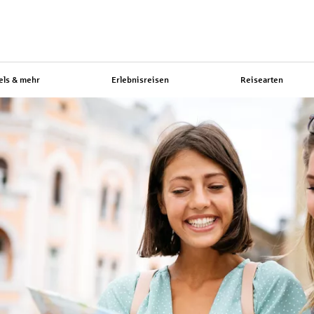
els & mehr
Erlebnisreisen
Reisearten