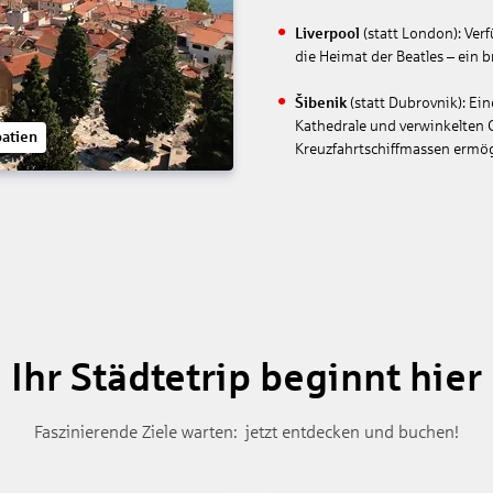
Liverpool
(statt London): Ver
die Heimat der Beatles – ein b
Šibenik
(statt Dubrovnik): Ei
Kathedrale und verwinkelten G
oatien
Kreuzfahrtschiffmassen ermög
Ihr Städtetrip beginnt hier
Faszinierende Ziele warten: jetzt entdecken und buchen!