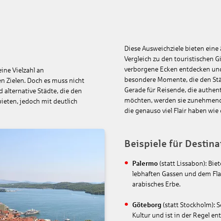
Diese Ausweichziele bieten eine 
Vergleich zu den touristischen 
verborgene Ecken entdecken und 
ine Vielzahl an
besondere Momente, die den Stä
n Zielen. Doch es muss nicht
Gerade für Reisende, die authen
alternative Städte, die den
möchten, werden sie zunehmend z
ieten, jedoch mit deutlich
die genauso viel Flair haben wi
Beispiele für Destin
Palermo
(statt Lissabon): Bie
lebhaften Gassen und dem Flai
arabisches Erbe.
Göteborg
(statt Stockholm): 
Kultur und ist in der Regel e