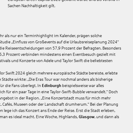
Sachen Nachhaltigkeit gilt.
r als nur ein Terminhighlight im Kalender, prägen solche
udie „Einfluss von Großevents auf die Urlaubsreiseplanung 2024“
 die Reiseentscheidungen von 57,9 Prozent der Befragten. Besonders
5,3 Prozent verbinden mindestens einen Eventbesuch gezielt mit
ivals und Konzerte von Adele und Taylor Swift die beliebtesten
aylor Swift 2024 gleich mehrere europäische Städte bereiste, erlebte
e Städte wirkte: „Die Eras Tour war nochmal anders als bisherige
ür die Fans überlegt. In
Edinburgh
beispielsweise war alles
ch für ein paar Tage in eine Taylor-Swift-Bubble verwandelt.“ Doch
 Angebot in der Region. „Eine Konzertstadt muss für mich mehr
dt, Cafés, Museen oder der Landschaft drumherum.“ Bei der Planung
ten lege ich das Konzert ans Ende der Reise. Erst die Stadt erleben,
 man es ideal macht. Eine Woche, Highlands,
Glasgow
, und dann als