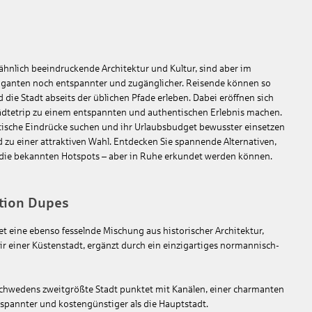
ähnlich beeindruckende Architektur und Kultur, sind aber im
Giganten noch entspannter und zugänglicher. Reisende können so
die Stadt abseits der üblichen Pfade erleben. Dabei eröffnen sich
dtetrip zu einem entspannten und authentischen Erlebnis machen.
tische Eindrücke suchen und ihr Urlaubsbudget bewusster einsetzen
u einer attraktiven Wahl. Entdecken Sie spannende Alternativen,
e die bekannten Hotspots – aber in Ruhe erkundet werden können.
ation Dupes
tet eine ebenso fesselnde Mischung aus historischer Architektur,
r einer Küstenstadt, ergänzt durch ein einzigartiges normannisch-
Schwedens zweitgrößte Stadt punktet mit Kanälen, einer charmanten
ntspannter und kostengünstiger als die Hauptstadt.