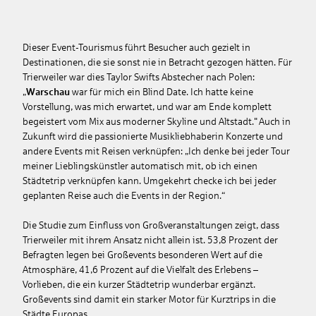
Dieser Event-Tourismus führt Besucher auch gezielt in
Destinationen, die sie sonst nie in Betracht gezogen hätten. Für
Trierweiler war dies Taylor Swifts Abstecher nach Polen:
„
Warschau
war für mich ein Blind Date. Ich hatte keine
Vorstellung, was mich erwartet, und war am Ende komplett
begeistert vom Mix aus moderner Skyline und Altstadt."
Auch in
Zukunft wird die passionierte Musikliebhaberin Konzerte und
andere Events mit Reisen verknüpfen: „Ich denke bei jeder Tour
meiner Lieblingskünstler automatisch mit, ob ich einen
Städtetrip verknüpfen kann. Umgekehrt checke ich bei jeder
geplanten Reise auch die Events in der Region.“
Die Studie zum Einfluss von Großveranstaltungen zeigt, dass
Trierweiler mit ihrem Ansatz nicht allein ist. 53,8 Prozent der
Befragten legen bei Großevents besonderen Wert auf die
Atmosphäre, 41,6 Prozent auf die Vielfalt des Erlebens –
Vorlieben, die ein kurzer Städtetrip wunderbar ergänzt.
Großevents sind damit ein starker Motor für Kurztrips in die
Städte Europas.