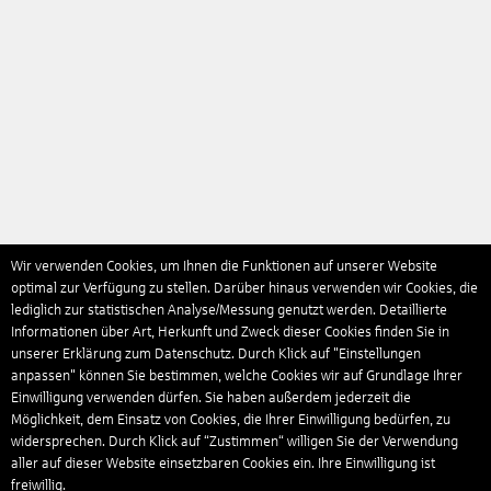
Wir verwenden Cookies, um Ihnen die Funktionen auf unserer Website
optimal zur Verfügung zu stellen. Darüber hinaus verwenden wir Cookies, die
lediglich zur statistischen Analyse/Messung genutzt werden. Detaillierte
Informationen über Art, Herkunft und Zweck dieser Cookies finden Sie in
unserer Erklärung zum Datenschutz. Durch Klick auf "Einstellungen
anpassen" können Sie bestimmen, welche Cookies wir auf Grundlage Ihrer
Einwilligung verwenden dürfen. Sie haben außerdem jederzeit die
Möglichkeit, dem Einsatz von Cookies, die Ihrer Einwilligung bedürfen, zu
widersprechen. Durch Klick auf “Zustimmen“ willigen Sie der Verwendung
aller auf dieser Website einsetzbaren Cookies ein. Ihre Einwilligung ist
freiwillig.