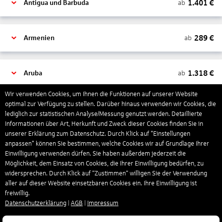
1.401
€
ab
Antigua und Barbuda
289
€
ab
Armenien
1.318
€
ab
Aruba
Wir verwenden Cookies, um Ihnen die Funktionen auf unserer Website
optimal zur Verfügung zu stellen. Darüber hinaus verwenden wir Cookies, die
1.265
€
ab
Australien
lediglich zur statistischen Analyse/Messung genutzt werden. Detaillierte
Informationen über Art, Herkunft und Zweck dieser Cookies finden Sie in
unserer Erklärung zum Datenschutz. Durch Klick auf "Einstellungen
1.550
€
ab
Bahamas
anpassen" können Sie bestimmen, welche Cookies wir auf Grundlage Ihrer
Einwilligung verwenden dürfen. Sie haben außerdem jederzeit die
Möglichkeit, dem Einsatz von Cookies, die Ihrer Einwilligung bedürfen, zu
widersprechen. Durch Klick auf “Zustimmen“ willigen Sie der Verwendung
804
€
ab
Bahrain
aller auf dieser Website einsetzbaren Cookies ein. Ihre Einwilligung ist
freiwillig.
Datenschutzerklärung
|
AGB
|
Impressum
1.309
€
ab
Barbados