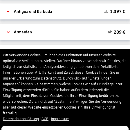
1.397
€
ab
Antigua und Barbuda
289
€
ab
Armenien
1.319
€
ab
Aruba
Wir verwenden Cookies, um Ihnen die Funktionen auf unserer Website
optimal zur Verfügung zu stellen. Darüber hinaus verwenden wir Cookies, die
lediglich zur statistischen Analyse/Messung genutzt werden. Detaillierte
Informationen über Art, Herkunft und Zweck dieser Cookies finden Sie in
1.265
€
ab
Australien
unserer Erklärung zum Datenschutz. Durch Klick auf "Einstellungen
anpassen" können Sie bestimmen, welche Cookies wir auf Grundlage Ihrer
Einwilligung verwenden dürfen. Sie haben außerdem jederzeit die
1.568
€
ab
Bahamas
Möglichkeit, dem Einsatz von Cookies, die Ihrer Einwilligung bedürfen, zu
widersprechen. Durch Klick auf “Zustimmen“ willigen Sie der Verwendung
aller auf dieser Website einsetzbaren Cookies ein. Ihre Einwilligung ist
freiwillig.
804
€
ab
Bahrain
Datenschutzerklärung
|
AGB
|
Impressum