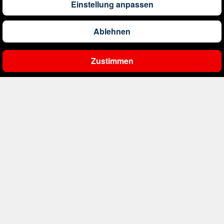
Einstellung anpassen
1.173
€
ab
Barbados
Ablehnen
561
€
ab
Belgien
Zustimmen
Ergebnisse filtern
2.000
€
ab
Bonaire, Sint Eustatius und Saba
402
€
ab
Bosnien und Herzegowina
1.178
€
ab
Botswana
1.533
€
ab
Brasilien
226
€
ab
Bulgarien