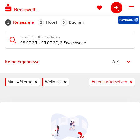
Reiseziele
Hotel
Buchen
1
2
3
Passen Sie Ihre Suche an
08.07.25
–
05.07.27
,
2 Erwachsene
Keine Ergebnisse
A-Z
Min. 4 Sterne
Wellness
Filter zurücksetzen