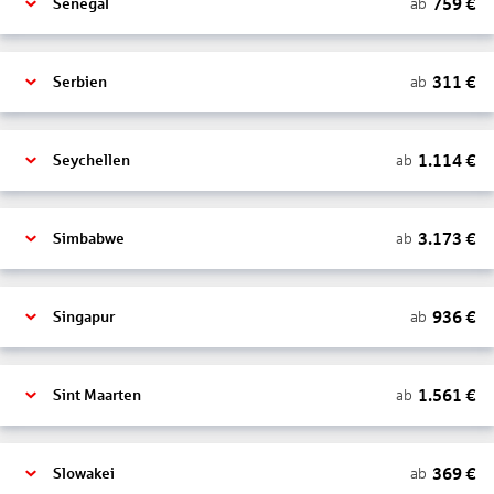
759
€
ab
Senegal
311
€
ab
Serbien
1.114
€
ab
Seychellen
3.173
€
ab
Simbabwe
936
€
ab
Singapur
1.561
€
ab
Sint Maarten
369
€
ab
Slowakei