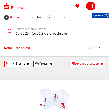
Reiseziele
Hotel
Buchen
1
2
3
Passen Sie Ihre Suche an
19.06.25
–
16.06.27
,
2 Erwachsene
Keine Ergebnisse
A-Z
Min. 4 Sterne
Wellness
Filter zurücksetzen