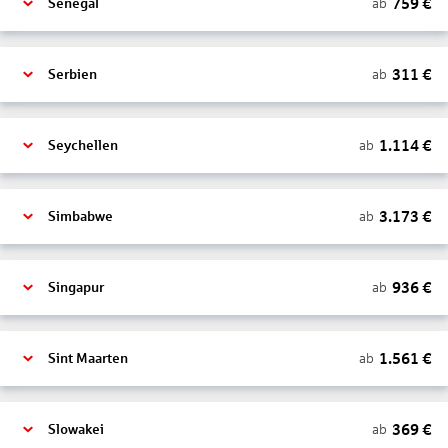
759
€
ab
Senegal
311
€
ab
Serbien
1.114
€
ab
Seychellen
3.173
€
ab
Simbabwe
936
€
ab
Singapur
1.561
€
ab
Sint Maarten
369
€
ab
Slowakei