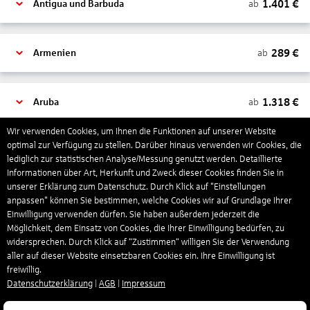
1.401
€
ab
Antigua und Barbuda
289
€
ab
Armenien
1.318
€
ab
Aruba
Wir verwenden Cookies, um Ihnen die Funktionen auf unserer Website
optimal zur Verfügung zu stellen. Darüber hinaus verwenden wir Cookies, die
1.265
€
ab
Australien
lediglich zur statistischen Analyse/Messung genutzt werden. Detaillierte
Informationen über Art, Herkunft und Zweck dieser Cookies finden Sie in
unserer Erklärung zum Datenschutz. Durch Klick auf "Einstellungen
1.558
€
ab
Bahamas
anpassen" können Sie bestimmen, welche Cookies wir auf Grundlage Ihrer
Einwilligung verwenden dürfen. Sie haben außerdem jederzeit die
Möglichkeit, dem Einsatz von Cookies, die Ihrer Einwilligung bedürfen, zu
widersprechen. Durch Klick auf “Zustimmen“ willigen Sie der Verwendung
804
€
ab
Bahrain
aller auf dieser Website einsetzbaren Cookies ein. Ihre Einwilligung ist
freiwillig.
Datenschutzerklärung
|
AGB
|
Impressum
1.304
€
ab
Barbados