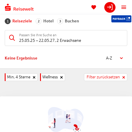
Reiseziele
Hotel
Buchen
1
2
3
Passen Sie Ihre Suche an
25.05.25
–
22.05.27
,
2 Erwachsene
Keine Ergebnisse
A-Z
Min. 4 Sterne
Wellness
Filter zurücksetzen