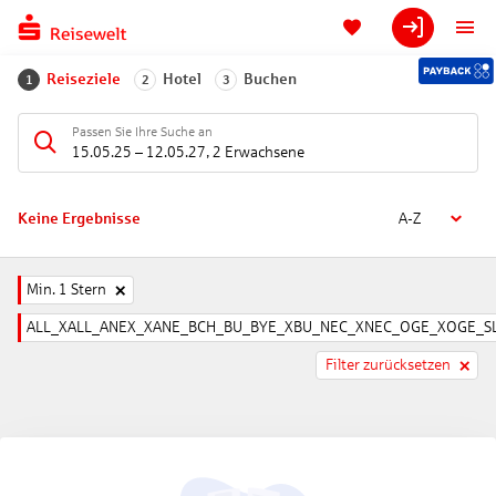
Reiseziele
Hotel
Buchen
1
2
3
Passen Sie Ihre Suche an
15.05.25
–
12.05.27
,
2 Erwachsene
Keine Ergebnisse
A-Z
Min. 1 Stern
ALL_XALL_ANEX_XANE_BCH_BU_BYE_XBU_NEC_XNEC_OGE_XOGE_SL
Filter zurücksetzen