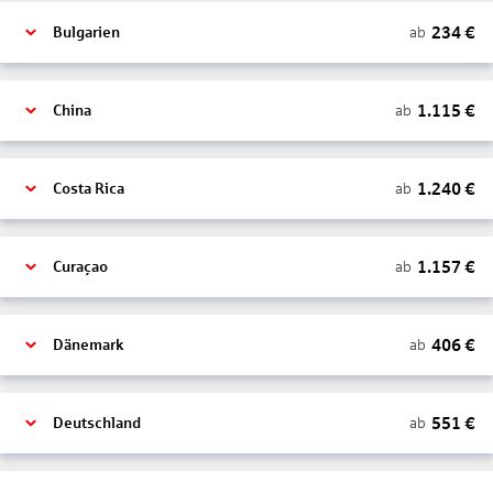
234
€
ab
Bulgarien
1.115
€
ab
China
1.240
€
ab
Costa Rica
1.157
€
ab
Curaçao
406
€
ab
Dänemark
551
€
ab
Deutschland