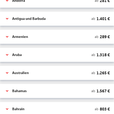
281
€
ab
Andorra
1.401
€
ab
Antigua und Barbuda
289
€
ab
Armenien
1.318
€
ab
Aruba
1.265
€
ab
Australien
1.567
€
ab
Bahamas
803
€
ab
Bahrain