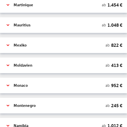
1.454
€
ab
Martinique
1.048
€
ab
Mauritius
822
€
ab
Mexiko
413
€
ab
Moldavien
952
€
ab
Monaco
245
€
ab
Montenegro
1.012
€
ab
Namibia