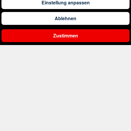
Einstellung anpassen
1.246
€
ab
Barbados
Ablehnen
561
€
ab
Belgien
Zustimmen
Ergebnisse filtern
2.000
€
ab
Bonaire, Sint Eustatius und Saba
402
€
ab
Bosnien und Herzegowina
1.178
€
ab
Botswana
1.533
€
ab
Brasilien
226
€
ab
Bulgarien