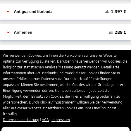
1.397
€
ab
Antigua und Barbuda
289
€
ab
Armenien
1.319
€
ab
Aruba
Wir verwenden Cookies, um Ihnen die Funktionen auf unserer Website
optimal zur Verfügung zu stellen. Darüber hinaus verwenden wir Cookies, die
lediglich zur statistischen Analyse/Messung genutzt werden. Detaillierte
Informationen über Art, Herkunft und Zweck dieser Cookies finden Sie in
1.265
€
ab
Australien
unserer Erklärung zum Datenschutz. Durch Klick auf "Einstellungen
anpassen" können Sie bestimmen, welche Cookies wir auf Grundlage Ihrer
Einwilligung verwenden dürfen. Sie haben außerdem jederzeit die
1.568
€
ab
Bahamas
Möglichkeit, dem Einsatz von Cookies, die Ihrer Einwilligung bedürfen, zu
widersprechen. Durch Klick auf “Zustimmen“ willigen Sie der Verwendung
aller auf dieser Website einsetzbaren Cookies ein. Ihre Einwilligung ist
freiwillig.
804
€
ab
Bahrain
Datenschutzerklärung
|
AGB
|
Impressum