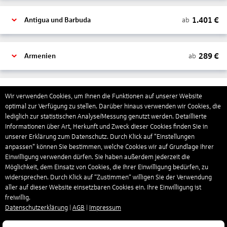
1.401
€
ab
Antigua und Barbuda
289
€
ab
Armenien
1.318
€
ab
Aruba
Wir verwenden Cookies, um Ihnen die Funktionen auf unserer Website
optimal zur Verfügung zu stellen. Darüber hinaus verwenden wir Cookies, die
lediglich zur statistischen Analyse/Messung genutzt werden. Detaillierte
Informationen über Art, Herkunft und Zweck dieser Cookies finden Sie in
1.265
€
ab
Australien
unserer Erklärung zum Datenschutz. Durch Klick auf "Einstellungen
anpassen" können Sie bestimmen, welche Cookies wir auf Grundlage Ihrer
Einwilligung verwenden dürfen. Sie haben außerdem jederzeit die
1.567
€
ab
Bahamas
Möglichkeit, dem Einsatz von Cookies, die Ihrer Einwilligung bedürfen, zu
widersprechen. Durch Klick auf “Zustimmen“ willigen Sie der Verwendung
aller auf dieser Website einsetzbaren Cookies ein. Ihre Einwilligung ist
freiwillig.
804
€
ab
Bahrain
Datenschutzerklärung
|
AGB
|
Impressum