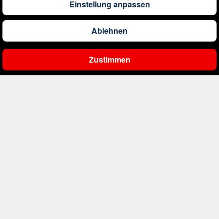
Einstellung anpassen
1.309
€
ab
Barbados
Ablehnen
561
€
ab
Belgien
Zustimmen
Ergebnisse filtern
2.000
€
ab
Bonaire, Sint Eustatius und Saba
402
€
ab
Bosnien und Herzegowina
4.333
€
ab
Botswana
1.601
€
ab
Brasilien
234
€
ab
Bulgarien