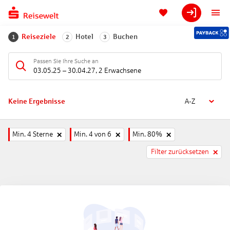
Reiseziele
Hotel
Buchen
1
2
3
Passen Sie Ihre Suche an
03.05.25
–
30.04.27
,
2 Erwachsene
Keine Ergebnisse
A-Z
Min. 4 Sterne
Min. 4 von 6
Min. 80%
Filter zurücksetzen