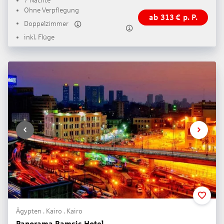
7 Nächte
Ohne Verpflegung
ab
313
€
p. P.
Doppelzimmer
inkl. Flüge
Ägypten . Kairo . Kairo
Panorama Ramsis Hotel