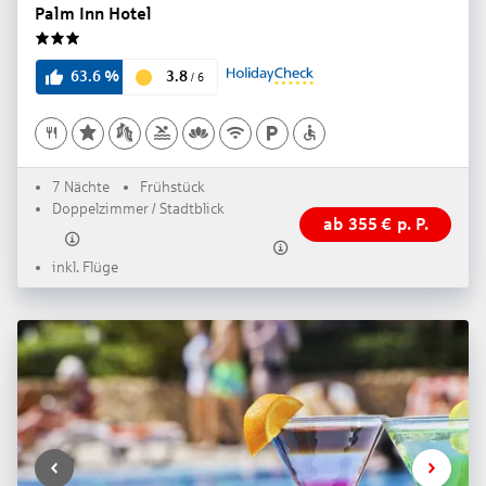
Palm Inn Hotel
3
3.8
63.6
%
/
6
7 Nächte
Frühstück
Doppelzimmer / Stadtblick
ab
355
€
p. P.
inkl. Flüge