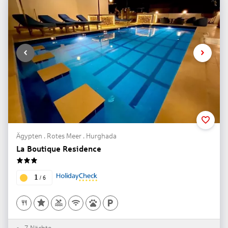
Ägypten . Rotes Meer . Hurghada
La Boutique Residence
3
1
/
6