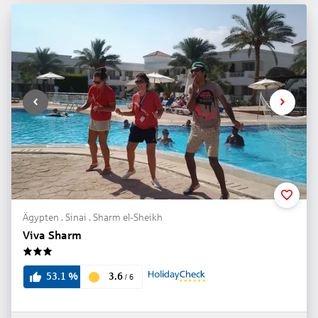
Ägypten . Sinai . Sharm el-Sheikh
Viva Sharm
3
3.6
53.1
%
/
6