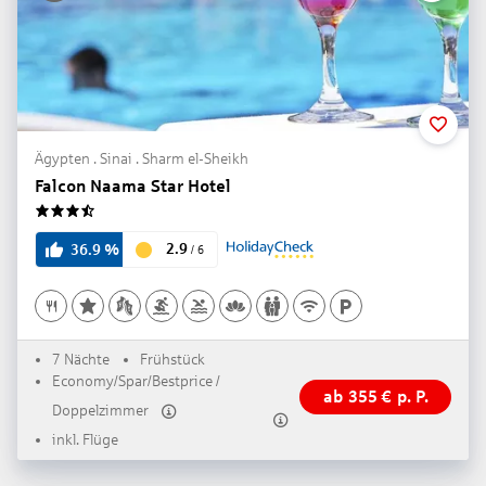
Ägypten . Sinai . Sharm el-Sheikh
Falcon Naama Star Hotel
3.5
2.9
36.9
%
/
6
7 Nächte
Frühstück
Economy/Spar/Bestprice /
ab
355
€
p. P.
Doppelzimmer
inkl. Flüge