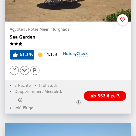
Ägypten . Rotes Meer . Hurghada
Sea Garden
3
4.1
61.3
%
/
6
7 Nächte
Frühstück
Doppelzimmer / Meerblick
ab
353
€
p. P.
inkl. Flüge