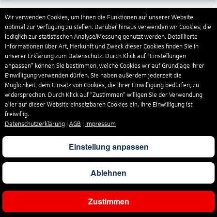
Wir verwenden Cookies, um Ihnen die Funktionen auf unserer Website
1.067
€
ab
Trinidad und Tobago
optimal zur Verfügung zu stellen. Darüber hinaus verwenden wir Cookies, die
lediglich zur statistischen Analyse/Messung genutzt werden. Detaillierte
Informationen über Art, Herkunft und Zweck dieser Cookies finden Sie in
333
€
ab
Tschechische Republik
unserer Erklärung zum Datenschutz. Durch Klick auf "Einstellungen
anpassen" können Sie bestimmen, welche Cookies wir auf Grundlage Ihrer
Einwilligung verwenden dürfen. Sie haben außerdem jederzeit die
Möglichkeit, dem Einsatz von Cookies, die Ihrer Einwilligung bedürfen, zu
311
€
ab
Tunesien
widersprechen. Durch Klick auf “Zustimmen“ willigen Sie der Verwendung
aller auf dieser Website einsetzbaren Cookies ein. Ihre Einwilligung ist
freiwillig.
186
€
ab
Türkei
Datenschutzerklärung
|
AGB
|
Impressum
Einstellung anpassen
289
€
ab
Ungarn
Ablehnen
735
€
ab
USA
Zustimmen
Ergebnisse filtern