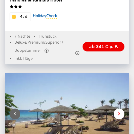
3
4
/
6
7 Nächte
Frühstück
Deluxe/Premium/Superior /
ab
341
€
p. P.
Doppelzimmer
inkl. Flüge