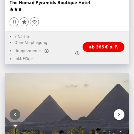
The Nomad Pyramids Boutique Hotel
3
7 Nächte
Ohne Verpflegung
ab
366
€
p. P.
Doppelzimmer
inkl. Flüge