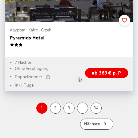
Ägypten . Kairo . Gizeh
Pyramids Hotel
3
7 Nächte
Ohne Verpflegung
ab
369
€
p. P.
Doppelzimmer
inkl. Flüge
1
2
3
...
34
Nächste