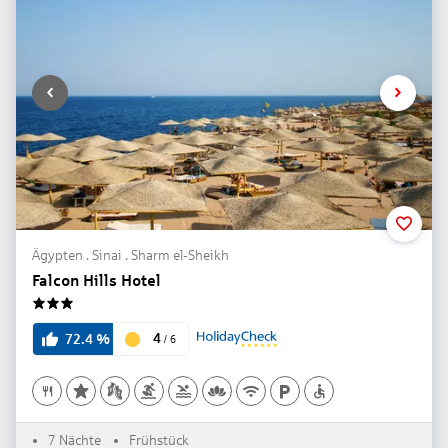
Ägypten . Sinai . Sharm el-Sheikh
Falcon Hills Hotel
3
4
72.4
%
/
6
7 Nächte
Frühstück