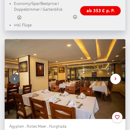
Economy/Spar/Bestprice /
Doppelzimmer / Gartenblick
ab
353
€
p. P.
inkl. Flüge
Ägypten . Rotes Meer . Hurghada