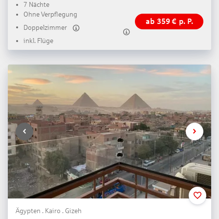
7 Nächte
Ohne Verpflegung
ab
359
€
p. P.
Doppelzimmer
inkl. Flüge
Ägypten . Kairo . Gizeh