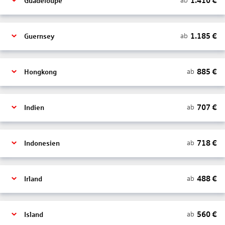
1.410
€
ab
Guadeloupe
1.185
€
ab
Guernsey
885
€
ab
Hongkong
707
€
ab
Indien
718
€
ab
Indonesien
488
€
ab
Irland
560
€
ab
Island