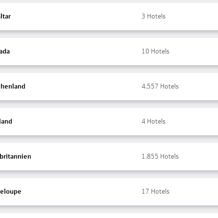
ltar
3
Hotels
ada
10
Hotels
chenland
4.557
Hotels
land
4
Hotels
britannien
1.855
Hotels
eloupe
17
Hotels