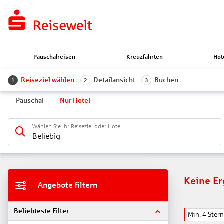
Pauschalreisen
Kreuzfahrten
Hot
Reiseziel wählen
Detailansicht
Buchen
1
2
3
Pauschal
Nur Hotel
Wählen Sie Ihr Reiseziel oder Hotel
Beliebig
Keine E
Angebote filtern
Beliebteste Filter
Min. 4 Ster