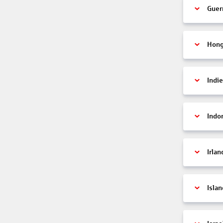
Guer
Hon
Indi
Indo
Irlan
Islan