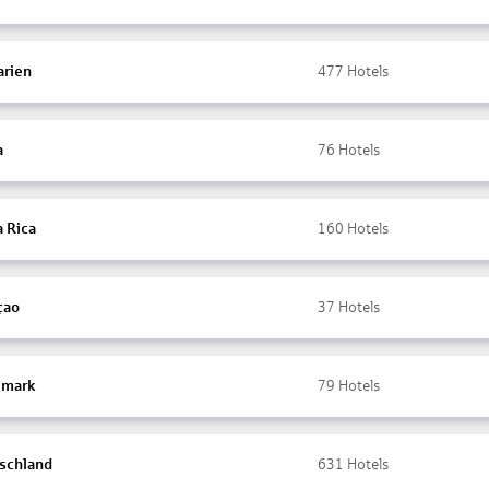
arien
477
Hotels
a
76
Hotels
a Rica
160
Hotels
çao
37
Hotels
mark
79
Hotels
schland
631
Hotels