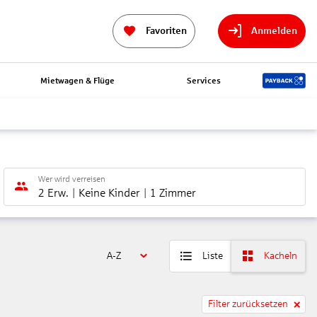
Favoriten
Anmelden
Mietwagen & Flüge
Services
Wer wird verreisen
2 Erw.
Keine Kinder
1 Zimmer
A-Z
Liste
Kacheln
Filter zurücksetzen