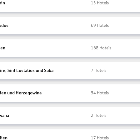
ain
15
Hotels
ados
69
Hotels
ien
168
Hotels
re, Sint Eustatius und Saba
7
Hotels
ien und Herzegowina
54
Hotels
wana
2
Hotels
lien
17
Hotels