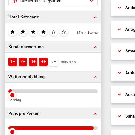
Alle Verpflegungsarten
Ando
Hotel-Kategorie
Anti
Min. 4 Sterne
Kundenbewertung
Arme
1+
2+
3+
4+
5+
min.
4
/ 6
Arub
Weiterempfehlung
Aust
Beliebig
Preis pro Person
Bah