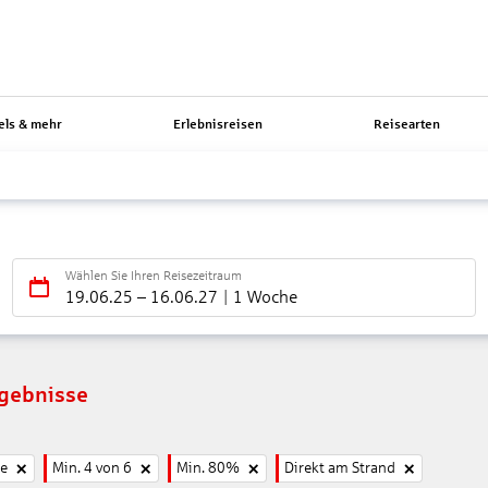
els & mehr
Erlebnisreisen
Reisearten
Wählen Sie Ihren Reisezeitraum
19.06.25
–
16.06.27
1 Woche
rgebnisse
ne
Min. 4 von 6
Min. 80%
Direkt am Strand