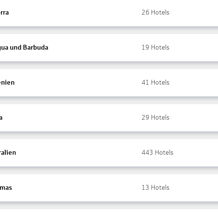
rra
26
Hotels
gua und Barbuda
19
Hotels
nien
41
Hotels
a
29
Hotels
ralien
443
Hotels
amas
13
Hotels