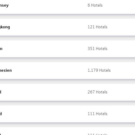
nsey
6
Hotels
gkong
121
Hotels
en
351
Hotels
nesien
1.179
Hotels
d
267
Hotels
d
111
Hotels