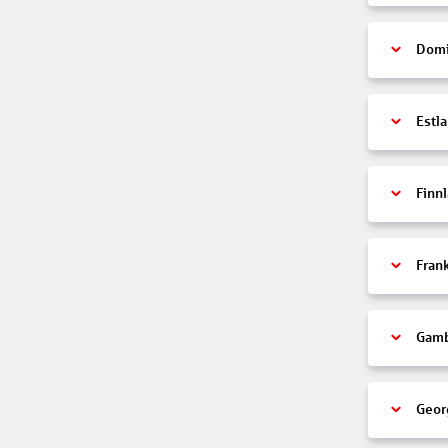
Domi
Estl
Finn
Fran
Gamb
Geor