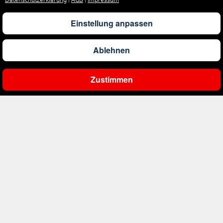
Datenschutzerklärung
|
AGB
|
Impressum
Einstellung anpassen
Ablehnen
Zustimmen
Ergebnisse filtern
Unternehmen
Über uns
Reisen
Impressum
Kontakt
Pauschalreisen
Rund um's Reisen
AGB
Hotels
Datenschutz
Mietwagen
Ausflüge weltweit
Nützliches
Barrierefreiheit
Flüge
Reiseversicherung
Kreuzfahrten
Parken am Flughafen
FAQ
Kontakt