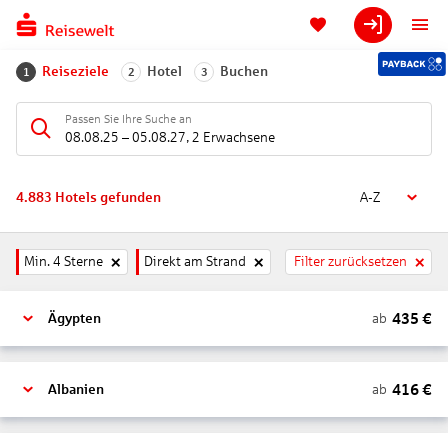
Reiseziele
Hotel
Buchen
1
2
3
Passen Sie Ihre Suche an
08.08.25
–
05.08.27
,
2 Erwachsene
4.883
Hotels gefunden
A-Z
Min. 4 Sterne
Direkt am Strand
Filter zurücksetzen
435
€
ab
Ägypten
416
€
ab
Albanien