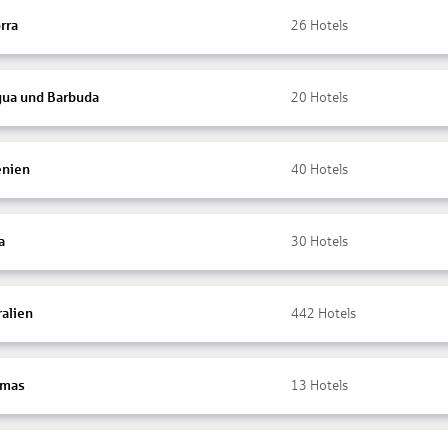
rra
26
Hotels
gua und Barbuda
20
Hotels
nien
40
Hotels
a
30
Hotels
ralien
442
Hotels
amas
13
Hotels