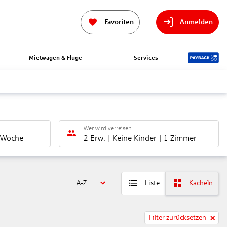
Favoriten
Anmelden
Mietwagen & Flüge
Services
Wer wird verreisen
 Woche
2 Erw.
Keine Kinder
1 Zimmer
A-Z
Liste
Kacheln
Filter zurücksetzen