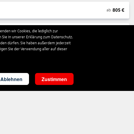
805
€
ab
nden wir Cookies, die lediglich zur
1.663
€
ab
n Sie in unserer Erklärung zum Datenschutz.
nden dürfen. Sie haben außerdem jederzeit
ligen Sie der Verwendung aller auf dieser
290
€
ab
3.498
€
ab
Ablehnen
Zustimmen
290
€
ab
1.410
€
ab