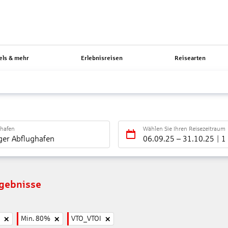
els & mehr
Erlebnisreisen
Reisearten
ghafen
Wählen Sie Ihren Reisezeitraum
ger Abflughafen
06.09.25
–
31.10.25
1
rgebnisse
Min. 80%
VTO_VTOI