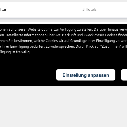
ltar
3
Hotels
nen auf unserer Website optimal zur Verfügung zu stellen. Darüber hinaus verwe
ada
10
Hotels
n. Detaillierte Informationen über Art, Herkunft und Zweck dieser Cookies finde
önnen Sie bestimmen, welche Cookies wir auf Grundlage Ihrer Einwilligung verwe
e Ihrer Einwilligung bedürfen, zu widersprechen. Durch Klick auf “Zustimmen“ wil
chenland
4.538
Hotels
igung ist freiwillig.
land
4
Hotels
Einstellung anpassen
britannien
1.867
Hotels
eloupe
17
Hotels