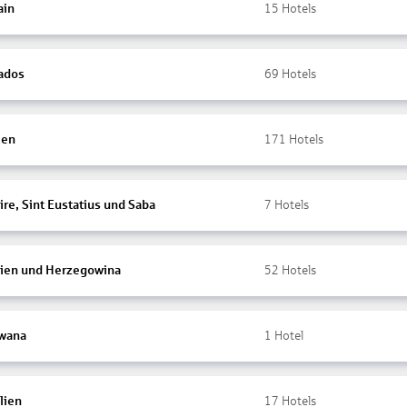
ain
15
Hotels
ados
69
Hotels
ien
171
Hotels
re, Sint Eustatius und Saba
7
Hotels
ien und Herzegowina
52
Hotels
wana
1
Hotel
lien
17
Hotels