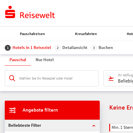
Pauschalreisen
Kreuzfahrten
Hot
Hotels in 1 Reiseziel
Detailansicht
Buchen
1
2
3
Pauschal
Nur Hotel
Ihr Abflu
Wählen Sie Ihr Reiseziel oder Hotel
Beliebi
Keine E
Angebote filtern
Beliebteste Filter
Min. 1 Stern