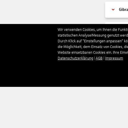
Gibra
Wir verwenden Cookies, um Ihnen die Funktio
Gren
statistischen Analyse/Messung genutzt werde
Durch Klick auf "Einstellungen anpassen" k
die Möglichkeit, dem Einsatz von Cookies, di
Grie
Website einsetzbaren Cookies ein. Ihre Einwill
Datenschutzerklärung
|
AGB
|
Impressum
Grön
Groß
Guad