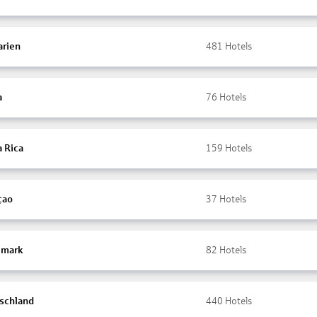
arien
481
Hotels
a
76
Hotels
a Rica
159
Hotels
çao
37
Hotels
mark
82
Hotels
schland
440
Hotels