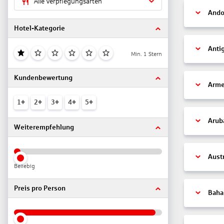
Alle Verpflegungsarten
Ando
Hotel-Kategorie
Anti
Min. 1 Stern
Kundenbewertung
Arme
1+
2+
3+
4+
5+
Arub
Weiterempfehlung
Aust
Beliebig
Preis pro Person
Bah