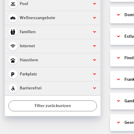
Pool
Domi
Wellnessangebote
Familien
Estl
Internet
Finn
Haustiere
Parkplatz
Fran
Barrierefrei
Gamb
Filter zurücksetzen
Geor