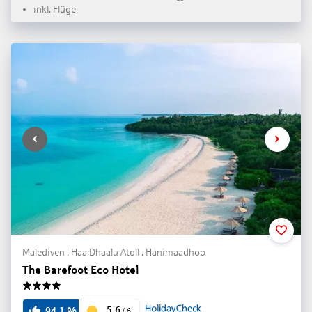
inkl. Flüge
Malediven . Haa Dhaalu Atoll . Hanimaadhoo
The Barefoot Eco Hotel
4
5.6
94.1
%
/
6