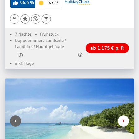
5.7
96.6
%
/
6
7 Nächte
Frühstück
Doppelzimmer / Landseite /
Landblick / Hauptgebäude
ab
1.175
€
p. P.
inkl. Flüge