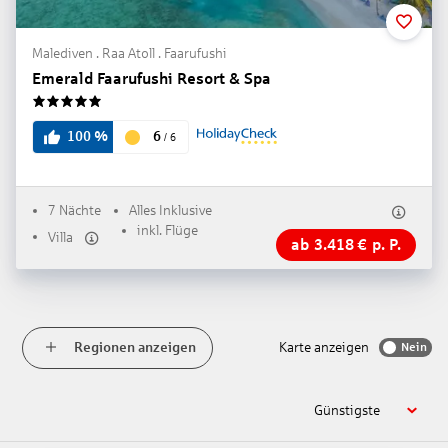
Malediven . Raa Atoll . Faarufushi
Emerald Faarufushi Resort & Spa
5
6
100
%
/
6
7 Nächte
Alles Inklusive
inkl. Flüge
Villa
ab
3.418
€
p. P.
Regionen anzeigen
Karte anzeigen
Nein
Günstigste