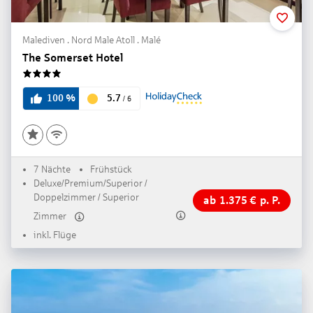
Malediven . Nord Male Atoll . Malé
The Somerset Hotel
4
5.7
100
%
/
6
7 Nächte
Frühstück
Deluxe/Premium/Superior /
Doppelzimmer / Superior
ab
1.375
€
p. P.
Zimmer
inkl. Flüge