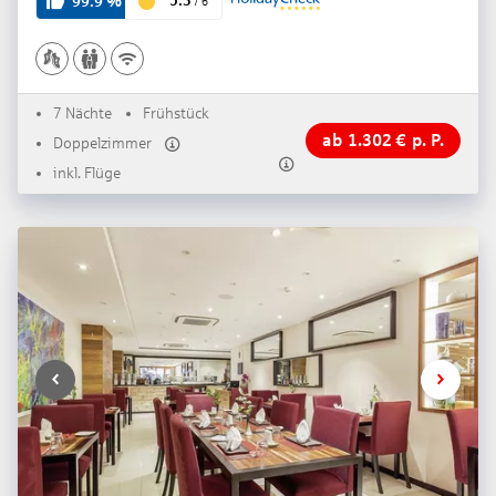
5.3
99.9
%
/
6
7 Nächte
Frühstück
ab
1.302
€
p. P.
Doppelzimmer
inkl. Flüge