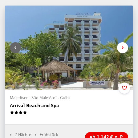
Malediven . Süd Male Atoll . Gulhi
Arrival Beach and Spa
4
7 Nächte
Frühstück
ab
1.142
€
p. P.