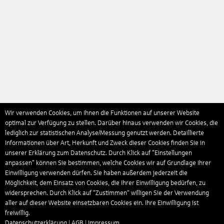
Wir verwenden Cookies, um Ihnen die Funktionen auf unserer Website
optimal zur Verfügung zu stellen. Darüber hinaus verwenden wir Cookies, die
lediglich zur statistischen Analyse/Messung genutzt werden. Detaillierte
Informationen über Art, Herkunft und Zweck dieser Cookies finden Sie in
unserer Erklärung zum Datenschutz. Durch Klick auf "Einstellungen
anpassen" können Sie bestimmen, welche Cookies wir auf Grundlage Ihrer
Einwilligung verwenden dürfen. Sie haben außerdem jederzeit die
Möglichkeit, dem Einsatz von Cookies, die Ihrer Einwilligung bedürfen, zu
widersprechen. Durch Klick auf “Zustimmen“ willigen Sie der Verwendung
aller auf dieser Website einsetzbaren Cookies ein. Ihre Einwilligung ist
freiwillig.
Datenschutzerklärung
|
AGB
|
Impressum