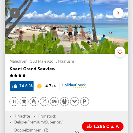
Malediven . Süd Male Atoll . Maafushi
Kaani Grand Seaview
4
4.7
74.6
%
/
6
7 Nächte
Frühstück
Deluxe/Premium/Superior /
ab
1.286
€
p. P.
Doppelzimmer