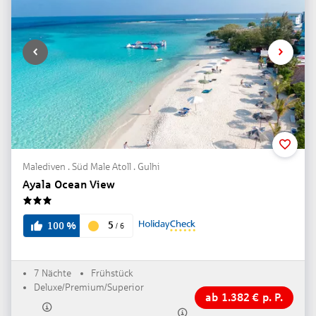
Malediven . Süd Male Atoll . Gulhi
Ayala Ocean View
3
5
100
%
/
6
7 Nächte
Frühstück
Deluxe/Premium/Superior
ab
1.382
€
p. P.