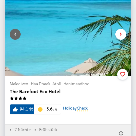
Malediven . Haa Dhaalu Atoll . Hanimaadhoo
The Barefoot Eco Hotel
4
5.6
94.1
%
/
6
7 Nächte
Frühstück