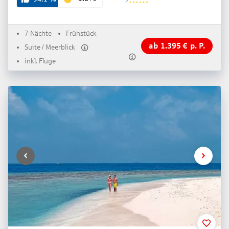
7 Nächte
Frühstück
ab
1.395
€
p. P.
Suite / Meerblick
inkl. Flüge