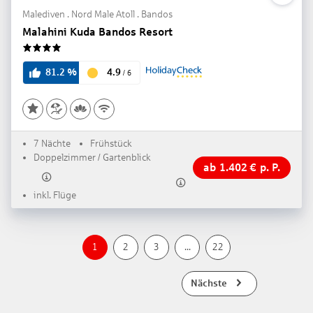
Malediven . Nord Male Atoll . Bandos
Malahini Kuda Bandos Resort
4
4.9
81.2
%
/
6
7 Nächte
Frühstück
Doppelzimmer / Gartenblick
ab
1.402
€
p. P.
inkl. Flüge
1
2
3
...
22
Nächste