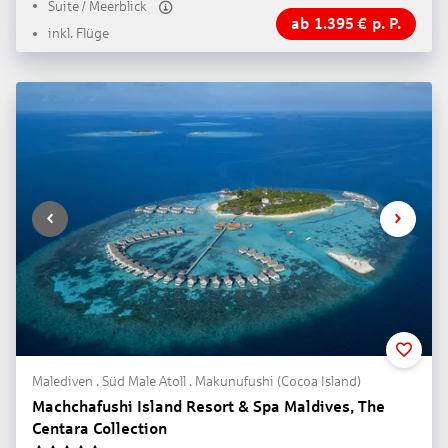
Suite / Meerblick
ab
1.395
€
p. P.
inkl. Flüge
Malediven . Süd Male Atoll . Makunufushi (Cocoa Island)
Machchafushi Island Resort & Spa Maldives, The
Centara Collection