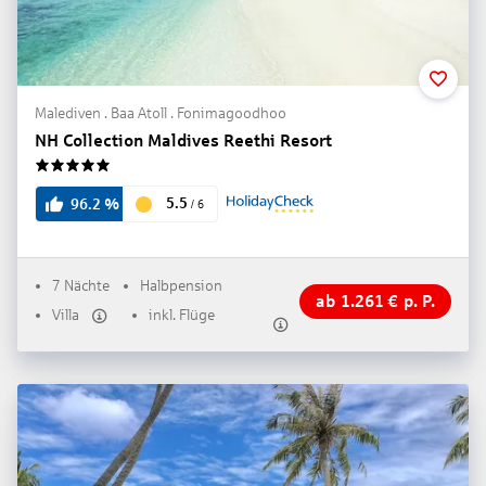
Malediven . Baa Atoll . Fonimagoodhoo
NH Collection Maldives Reethi Resort
5
5.5
96.2
%
/
6
7 Nächte
Halbpension
ab
1.261
€
p. P.
Villa
inkl. Flüge