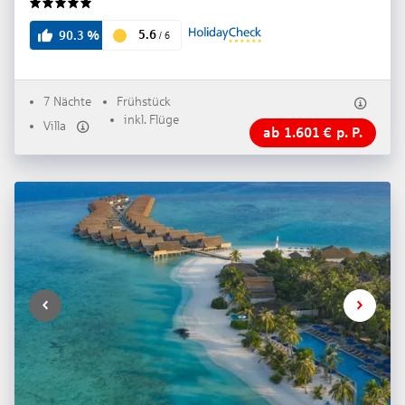
5
5.6
90.3
%
/
6
7 Nächte
Frühstück
inkl. Flüge
Villa
ab
1.601
€
p. P.