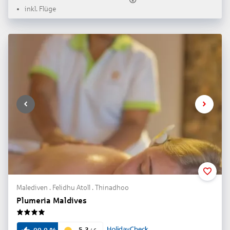
inkl. Flüge
Malediven . Felidhu Atoll . Thinadhoo
Plumeria Maldives
4