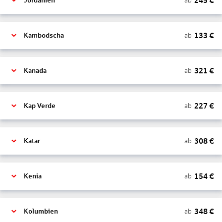
245
€
ab
Jordanien
133
€
ab
Kambodscha
321
€
ab
Kanada
227
€
ab
Kap Verde
308
€
ab
Katar
154
€
ab
Kenia
348
€
ab
Kolumbien