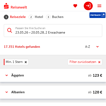
Reiseziele
Hotel
Buchen
1
2
3
Passen Sie Ihre Suche an
23.05.26
–
20.05.28
,
2 Erwachsene
17.351
Hotels gefunden
A-Z
Min. 1 Stern
Filter zurücksetzen
123
€
ab
Ägypten
120
€
ab
Albanien