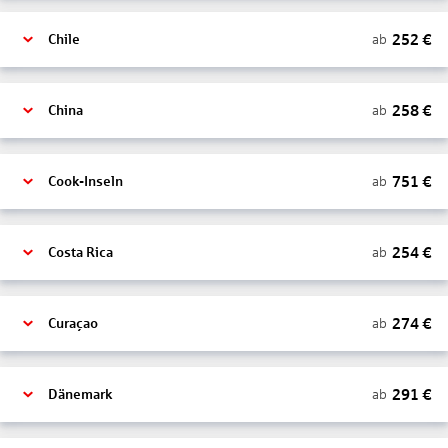
252
€
ab
Chile
258
€
ab
China
751
€
ab
Cook-Inseln
254
€
ab
Costa Rica
274
€
ab
Curaçao
291
€
ab
Dänemark