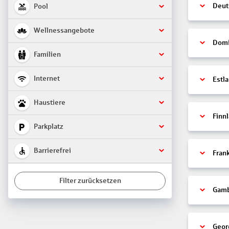
Deut
Pool
Wellnessangebote
Domi
Familien
Internet
Estl
Haustiere
Finn
Parkplatz
Barrierefrei
Fran
Filter zurücksetzen
Gamb
Geor