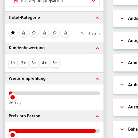
Alle Verpflegungsarten
Hotel-Kategorie
Ando
Min. 1 Stern
Anti
Kundenbewertung
Arme
1+
2+
3+
4+
5+
Weiterempfehlung
Arub
Beliebig
Aust
Preis pro Person
Bah