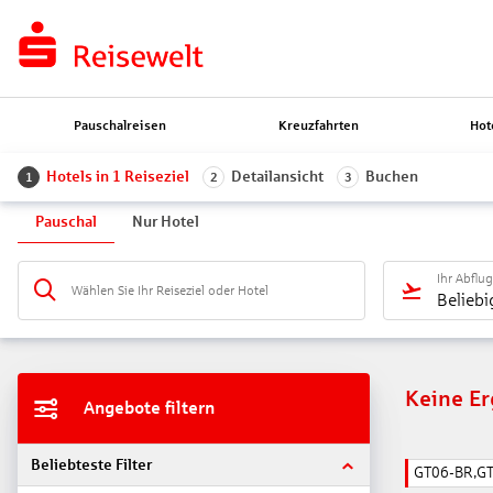
Pauschalreisen
Kreuzfahrten
Hot
Hotels in 1 Reiseziel
Detailansicht
Buchen
1
2
3
Pauschal
Nur Hotel
Ihr Abflu
Wählen Sie Ihr Reiseziel oder Hotel
Beliebi
Keine E
Angebote filtern
Beliebteste Filter
GT06-BR,G