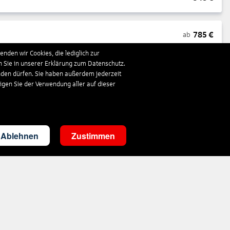
785
€
ab
nden wir Cookies, die lediglich zur
n Sie in unserer Erklärung zum Datenschutz.
1.663
€
ab
nden dürfen. Sie haben außerdem jederzeit
ligen Sie der Verwendung aller auf dieser
293
€
ab
Ablehnen
Zustimmen
3.498
€
ab
297
€
ab
1.410
€
ab