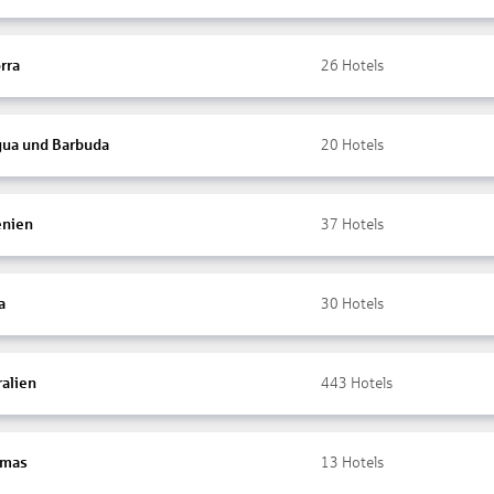
rra
26
Hotels
gua und Barbuda
20
Hotels
nien
37
Hotels
a
30
Hotels
ralien
443
Hotels
amas
13
Hotels