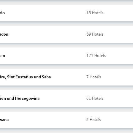
ain
15
Hotels
ados
69
Hotels
ien
171
Hotels
re, Sint Eustatius und Saba
7
Hotels
ien und Herzegowina
51
Hotels
wana
2
Hotels