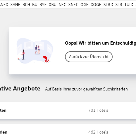
ANEX_XANE_BCH_BU_BYE_XBU_NEC_XNEC_OGE_XOGE_SLRD_SLR_TUID_X
Oops! Wir bitten um Entschuldi
Zurück zur Übersicht
ative Angebote
Auf Basis Ihrer zuvor gewählten Suchkriterien
ten
701
Hotels
nien
462
Hotels