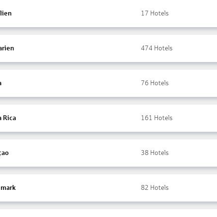
lien
17
Hotels
arien
474
Hotels
a
76
Hotels
a Rica
161
Hotels
çao
38
Hotels
mark
82
Hotels