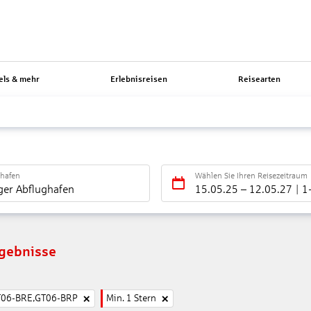
els & mehr
Erlebnisreisen
Reisearten
ghafen
Wählen Sie Ihren Reisezeitraum
ger Abflughafen
15.05.25
–
12.05.27
1
rgebnisse
T06-BRE,GT06-BRP
Min. 1 Stern