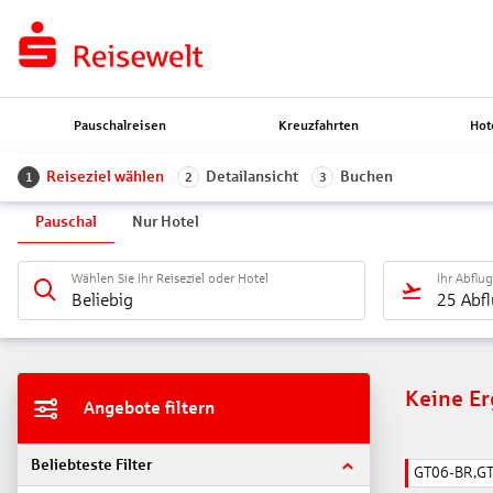
Pauschalreisen
Kreuzfahrten
Hot
Reiseziel wählen
Detailansicht
Buchen
1
2
3
Pauschal
Nur Hotel
Wählen Sie Ihr Reiseziel oder Hotel
Ihr Abflu
Beliebig
25 Abf
Keine E
Angebote filtern
Beliebteste Filter
GT06-BR,G