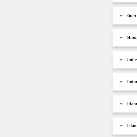
Guer
Hon
Indi
Indo
Irlan
Islan