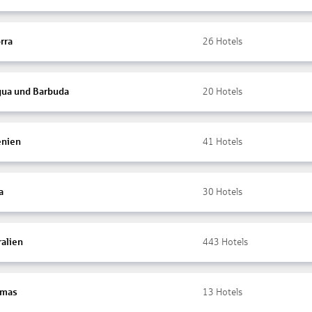
rra
26
Hotels
gua und Barbuda
20
Hotels
nien
41
Hotels
a
30
Hotels
ralien
443
Hotels
amas
13
Hotels