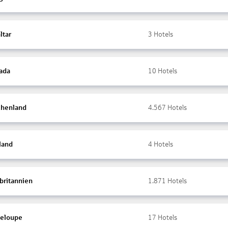
ltar
3
Hotels
ada
10
Hotels
chenland
4.567
Hotels
land
4
Hotels
britannien
1.871
Hotels
eloupe
17
Hotels