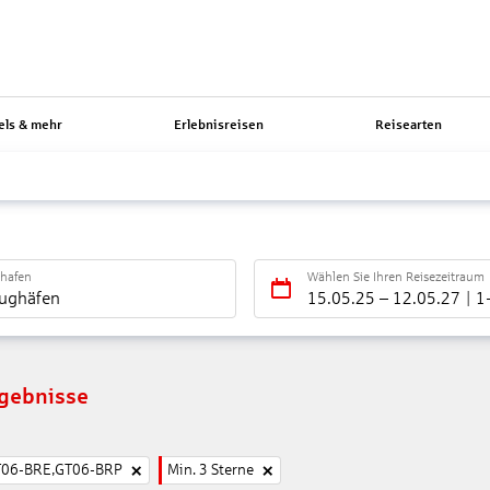
els & mehr
Erlebnisreisen
Reisearten
ghafen
Wählen Sie Ihren Reisezeitraum
lughäfen
15.05.25
–
12.05.27
1
rgebnisse
T06-BRE,GT06-BRP
Min. 3 Sterne