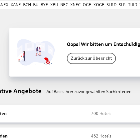
ANEX_XANE_BCH_BU_BYE_XBU_NEC_XNEC_OGE_XOGE_SLRD_SLR_TUID_X
Oops! Wir bitten um Entschuldi
Zurück zur Übersicht
ative Angebote
Auf Basis Ihrer zuvor gewählten Suchkriterien
ten
700
Hotels
nien
462
Hotels