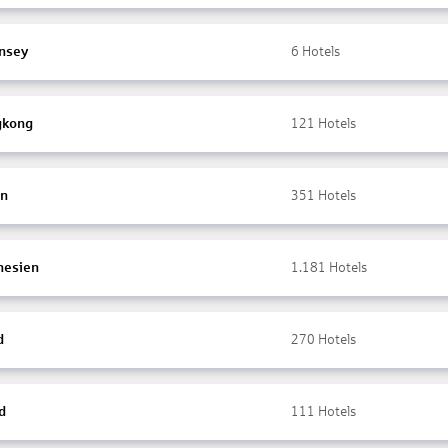
nsey
6
Hotels
gkong
121
Hotels
en
351
Hotels
nesien
1.181
Hotels
d
270
Hotels
d
111
Hotels