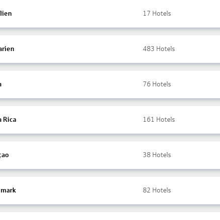
lien
17
Hotels
arien
483
Hotels
a
76
Hotels
a Rica
161
Hotels
çao
38
Hotels
mark
82
Hotels