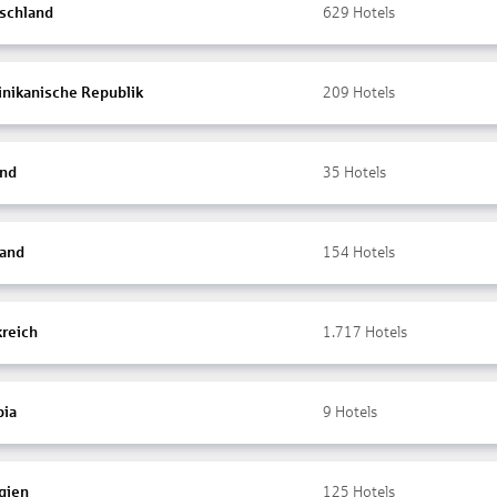
schland
629
Hotels
nikanische Republik
209
Hotels
and
35
Hotels
land
154
Hotels
kreich
1.717
Hotels
ia
9
Hotels
gien
125
Hotels