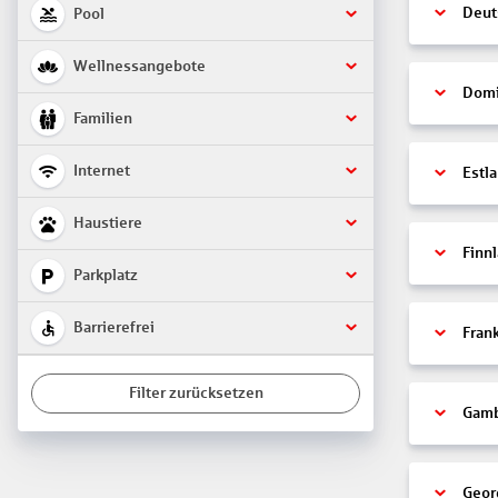
Deut
Pool
Wellnessangebote
Domi
Familien
Internet
Estl
Haustiere
Finn
Parkplatz
Barrierefrei
Fran
Filter zurücksetzen
Gamb
Geor