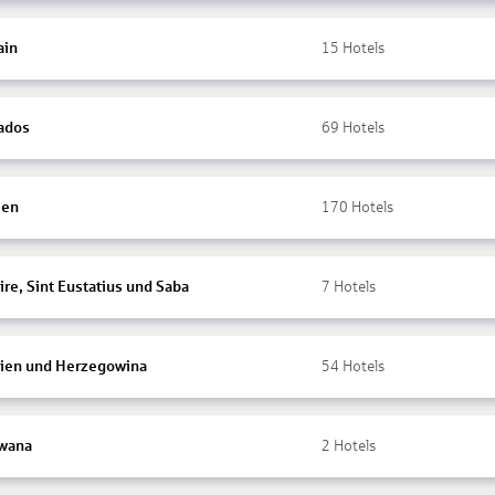
ain
15
Hotels
ados
69
Hotels
ien
170
Hotels
re, Sint Eustatius und Saba
7
Hotels
ien und Herzegowina
54
Hotels
wana
2
Hotels