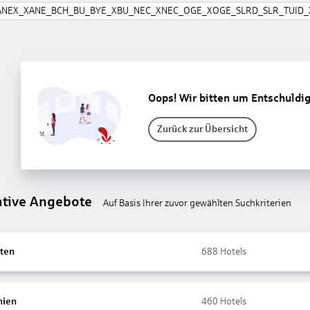
ANEX_XANE_BCH_BU_BYE_XBU_NEC_XNEC_OGE_XOGE_SLRD_SLR_TUID_X
Oops! Wir bitten um Entschuldi
Zurück zur Übersicht
ative Angebote
Auf Basis Ihrer zuvor gewählten Suchkriterien
ten
688
Hotels
nien
460
Hotels