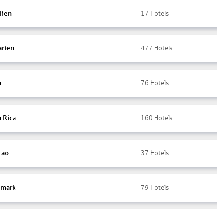
lien
17
Hotels
arien
477
Hotels
a
76
Hotels
a Rica
160
Hotels
çao
37
Hotels
mark
79
Hotels