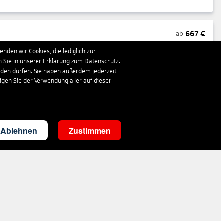
667
€
ab
nden wir Cookies, die lediglich zur
n Sie in unserer Erklärung zum Datenschutz.
1.663
€
ab
nden dürfen. Sie haben außerdem jederzeit
ligen Sie der Verwendung aller auf dieser
297
€
ab
Ablehnen
Zustimmen
3.503
€
ab
287
€
ab
1.410
€
ab