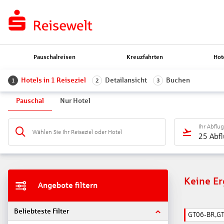
Pauschalreisen
Kreuzfahrten
Hot
Hotels in 1 Reiseziel
Detailansicht
Buchen
1
2
3
Pauschal
Nur Hotel
Ihr Abflu
Wählen Sie Ihr Reiseziel oder Hotel
25 Abf
Keine E
Angebote filtern
Beliebteste Filter
GT06-BR,G