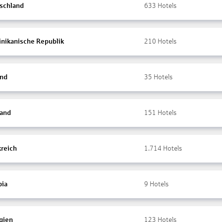
schland
633
Hotels
nikanische Republik
210
Hotels
and
35
Hotels
land
151
Hotels
kreich
1.714
Hotels
ia
9
Hotels
gien
123
Hotels