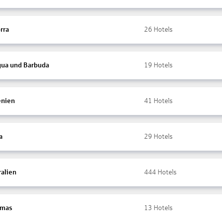
rra
26
Hotels
gua und Barbuda
19
Hotels
nien
41
Hotels
a
29
Hotels
ralien
444
Hotels
amas
13
Hotels