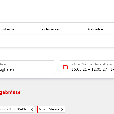
els & mehr
Erlebnisreisen
Reisearten
ghafen
Wählen Sie Ihren Reisezeitraum
lughäfen
15.05.25
–
12.05.27
1
rgebnisse
T06-BRE,GT06-BRP
Min. 3 Sterne