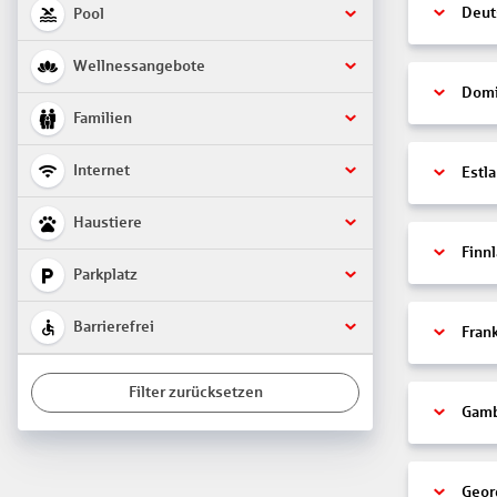
Deut
Pool
Wellnessangebote
Domi
Familien
Internet
Estl
Haustiere
Finn
Parkplatz
Barrierefrei
Fran
Filter zurücksetzen
Gamb
Geor