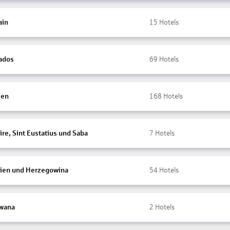
ain
15
Hotels
ados
69
Hotels
ien
168
Hotels
re, Sint Eustatius und Saba
7
Hotels
ien und Herzegowina
54
Hotels
wana
2
Hotels