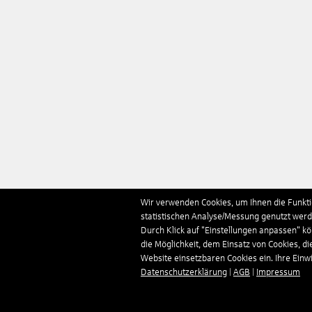
Wir verwenden Cookies, um Ihnen die Funktio
statistischen Analyse/Messung genutzt werde
Durch Klick auf "Einstellungen anpassen" k
die Möglichkeit, dem Einsatz von Cookies, di
Website einsetzbaren Cookies ein. Ihre Einwill
Datenschutzerklärung
|
AGB
|
Impressum