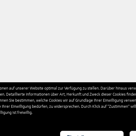
nen auf unserer Website optimal zur Verfügung zu stellen. Darüber hinaus verwe
n. Detaillierte Informationen über Art, Herkunft und Zweck dieser Cookies finde
önnen Sie bestimmen, welche Cookies wir auf Grundlage Ihrer Einwilligung verwe
e Ihrer Einwilligung bedürfen, zu widersprechen. Durch Klick auf “Zustimmen“ wil
igung ist freiwillig.