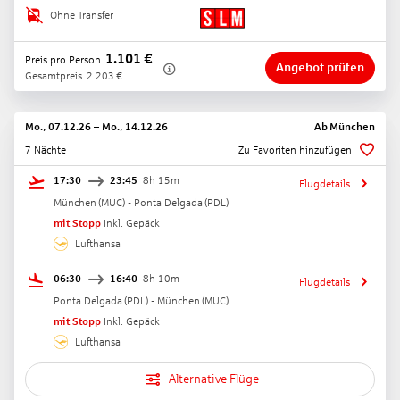
Ohne Transfer
1.101
€
Preis pro Person
Angebot prüfen
Gesamtpreis
2.203
€
Mo., 07.12.26
–
Mo., 14.12.26
Ab
München
7 Nächte
Zu Favoriten hinzufügen
17:30
23:45
8h 15m
Flugdetails
München
(
MUC
) -
Ponta Delgada
(
PDL
)
mit Stopp
Inkl. Gepäck
Lufthansa
06:30
16:40
8h 10m
Flugdetails
Ponta Delgada
(
PDL
) -
München
(
MUC
)
mit Stopp
Inkl. Gepäck
Lufthansa
Alternative Flüge