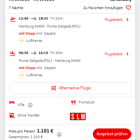
7 Nächte
Zu Favoriten hinzufügen
12:40
18:35
7h 55m
Flugdetails
Hamburg
(
HAM
) -
Ponta Delgada
(
PDL
)
mit Stopp
Inkl. Gepäck
Lufthansa
06:30
16:10
7h 40m
Flugdetails
Ponta Delgada
(
PDL
) -
Hamburg
(
HAM
)
mit Stopp
Inkl. Gepäck
Lufthansa
Alternative Flüge
Frühstück
Villa
Ohne Transfer
1.101
€
Preis pro Person
Angebot prüfen
Gesamtpreis
2.203
€