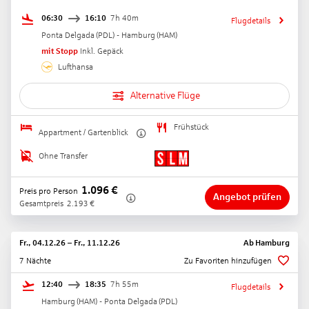
06:30
16:10
7h 40m
Flugdetails
Ponta Delgada
(
PDL
) -
Hamburg
(
HAM
)
mit Stopp
Inkl. Gepäck
Lufthansa
Alternative Flüge
Frühstück
Appartment / Gartenblick
Ohne Transfer
1.096
€
Preis pro Person
Angebot prüfen
Gesamtpreis
2.193
€
Fr., 04.12.26
–
Fr., 11.12.26
Ab
Hamburg
7 Nächte
Zu Favoriten hinzufügen
12:40
18:35
7h 55m
Flugdetails
Hamburg
(
HAM
) -
Ponta Delgada
(
PDL
)