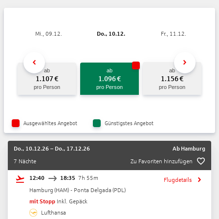
Mi., 09.12.
Do., 10.12.
Fr., 11.12.
ab
ab
ab
1.107
€
1.096
€
1.156
€
pro Person
pro Person
pro Person
Ausgewähltes Angebot
Günstigstes Angebot
Do., 10.12.26
–
Do., 17.12.26
Ab
Hamburg
7 Nächte
Zu Favoriten hinzufügen
12:40
18:35
7h 55m
Flugdetails
Hamburg
(
HAM
) -
Ponta Delgada
(
PDL
)
mit Stopp
Inkl. Gepäck
Lufthansa