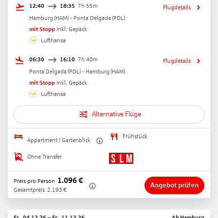
12:40
18:35
7h 55m
Flugdetails
Hamburg
(
HAM
) -
Ponta Delgada
(
PDL
)
mit Stopp
Inkl. Gepäck
Lufthansa
06:30
16:10
7h 40m
Flugdetails
Ponta Delgada
(
PDL
) -
Hamburg
(
HAM
)
mit Stopp
Inkl. Gepäck
Lufthansa
Alternative Flüge
Frühstück
Appartment / Gartenblick
Ohne Transfer
1.096
€
Preis pro Person
Angebot prüfen
Gesamtpreis
2.193
€
Fr., 04.12.26
–
Fr., 11.12.26
Ab
Hamburg