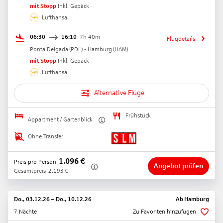
mit Stopp
Inkl. Gepäck
Lufthansa
06:30
16:10
7h 40m
Flugdetails
Ponta Delgada
(
PDL
) -
Hamburg
(
HAM
)
mit Stopp
Inkl. Gepäck
Lufthansa
Alternative Flüge
Frühstück
Appartment / Gartenblick
Ohne Transfer
1.096
€
Preis pro Person
Angebot prüfen
Gesamtpreis
2.193
€
Do., 03.12.26
–
Do., 10.12.26
Ab
Hamburg
7 Nächte
Zu Favoriten hinzufügen