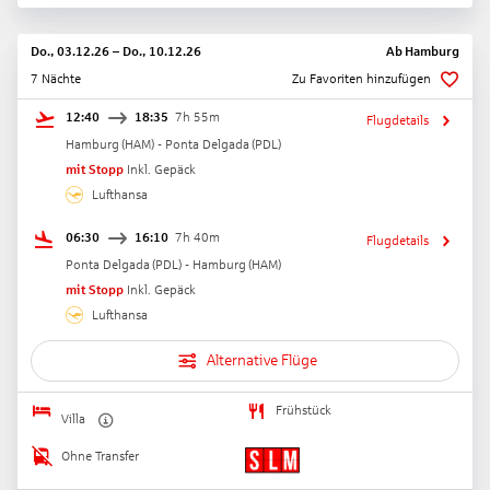
Do., 03.12.26
–
Do., 10.12.26
Ab
Hamburg
7 Nächte
Zu Favoriten hinzufügen
12:40
18:35
7h 55m
Flugdetails
Hamburg
(
HAM
) -
Ponta Delgada
(
PDL
)
mit Stopp
Inkl. Gepäck
Lufthansa
06:30
16:10
7h 40m
Flugdetails
Ponta Delgada
(
PDL
) -
Hamburg
(
HAM
)
mit Stopp
Inkl. Gepäck
Lufthansa
Alternative Flüge
Frühstück
Villa
Ohne Transfer