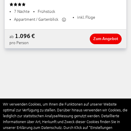
4
7 Nächte
Frühstück
inkl. Flüge
Appartment / Gartenblick
1.096
€
ab
Zum Angebot
pro Person
Wir verwenden Cookies, um Ihnen die Funktionen auf unserer Website
optimal zur Verfügung zu stellen. Darüber hinaus verwenden wir Cookies, die
lediglich zur statistischen Analyse/Messung genutzt werden. Detaillierte
Informationen über Art, Herkunft und Zweck dieser Cookies finden Sie in
unserer Erklärung zum Datenschutz. Durch Klick auf "Einstellungen