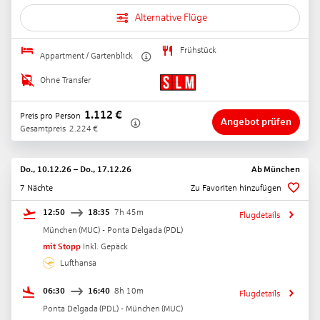
Alternative Flüge
Frühstück
Appartment / Gartenblick
Ohne Transfer
1.112
€
Preis pro Person
Angebot prüfen
Gesamtpreis
2.224
€
Do., 10.12.26
–
Do., 17.12.26
Ab
München
7 Nächte
Zu Favoriten hinzufügen
12:50
18:35
7h 45m
Flugdetails
München
(
MUC
) -
Ponta Delgada
(
PDL
)
mit Stopp
Inkl. Gepäck
Lufthansa
06:30
16:40
8h 10m
Flugdetails
Ponta Delgada
(
PDL
) -
München
(
MUC
)