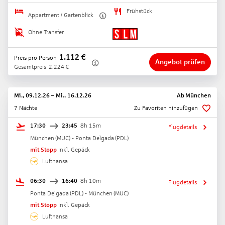
Frühstück
Appartment / Gartenblick
Ohne Transfer
1.112
€
Preis pro Person
Angebot prüfen
Gesamtpreis
2.224
€
Mi., 09.12.26
–
Mi., 16.12.26
Ab
München
7 Nächte
Zu Favoriten hinzufügen
17:30
23:45
8h 15m
Flugdetails
München
(
MUC
) -
Ponta Delgada
(
PDL
)
mit Stopp
Inkl. Gepäck
Lufthansa
06:30
16:40
8h 10m
Flugdetails
Ponta Delgada
(
PDL
) -
München
(
MUC
)
mit Stopp
Inkl. Gepäck
Lufthansa