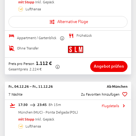
mit Stopp
Inkl. Gepäck
Lufthansa
Alternative Flüge
Frühstück
Appartment / Gartenblick
Ohne Transfer
1.112
€
Preis pro Person
Angebot prüfen
Gesamtpreis
2.224
€
Fr., 04.12.26
–
Fr., 11.12.26
Ab
München
7 Nächte
Zu Favoriten hinzufügen
17:30
23:45
8h 15m
Flugdetails
München
(
MUC
) -
Ponta Delgada
(
PDL
)
mit Stopp
Inkl. Gepäck
Lufthansa