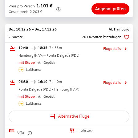
1.101
€
Preis pro Person
Angebot prüfen
Gesamtpreis
2.203
€
Do., 10.12.26
–
Do., 17.12.26
Ab
Hamburg
7 Nächte
Zu Favoriten hinzufügen
12:40
18:35
7h 55m
Flugdetails
Hamburg
(
HAM
) -
Ponta Delgada
(
PDL
)
mit Stopp
Inkl. Gepäck
Lufthansa
06:30
16:10
7h 40m
Flugdetails
Ponta Delgada
(
PDL
) -
Hamburg
(
HAM
)
mit Stopp
Inkl. Gepäck
Lufthansa
Alternative Flüge
Frühstück
Villa