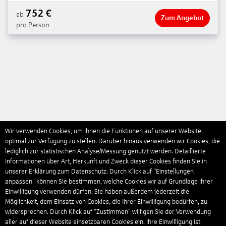
752
€
ab
Zum Angebot
pro Person
Wir verwenden Cookies, um Ihnen die Funktionen auf unserer Website
optimal zur Verfügung zu stellen. Darüber hinaus verwenden wir Cookies, die
lediglich zur statistischen Analyse/Messung genutzt werden. Detaillierte
Informationen über Art, Herkunft und Zweck dieser Cookies finden Sie in
unserer Erklärung zum Datenschutz. Durch Klick auf "Einstellungen
anpassen" können Sie bestimmen, welche Cookies wir auf Grundlage Ihrer
Einwilligung verwenden dürfen. Sie haben außerdem jederzeit die
Möglichkeit, dem Einsatz von Cookies, die Ihrer Einwilligung bedürfen, zu
widersprechen. Durch Klick auf “Zustimmen“ willigen Sie der Verwendung
aller auf dieser Website einsetzbaren Cookies ein. Ihre Einwilligung ist