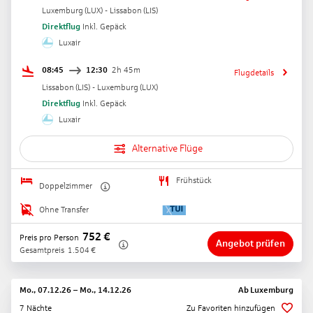
Luxemburg
(
LUX
) -
Lissabon
(
LIS
)
Direktflug
Inkl. Gepäck
Luxair
08:45
12:30
2h 45m
Flugdetails
Lissabon
(
LIS
) -
Luxemburg
(
LUX
)
Direktflug
Inkl. Gepäck
Luxair
Alternative Flüge
Frühstück
Doppelzimmer
Ohne Transfer
752
€
Preis pro Person
Angebot prüfen
Gesamtpreis
1.504
€
Mo., 07.12.26
–
Mo., 14.12.26
Ab
Luxemburg
7 Nächte
Zu Favoriten hinzufügen