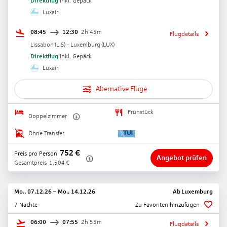
Direktflug
Inkl. Gepäck
Luxair
08:45
12:30
2h 45m
Flugdetails
Lissabon
(
LIS
) -
Luxemburg
(
LUX
)
Direktflug
Inkl. Gepäck
Luxair
Alternative Flüge
Frühstück
Doppelzimmer
Ohne Transfer
752
€
Preis pro Person
Angebot prüfen
Gesamtpreis
1.504
€
Mo., 07.12.26
–
Mo., 14.12.26
Ab
Luxemburg
7 Nächte
Zu Favoriten hinzufügen
06:00
07:55
2h 55m
Flugdetails