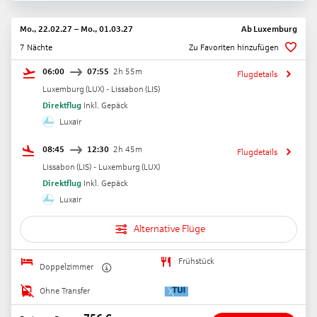
Mo., 22.02.27
–
Mo., 01.03.27
Ab
Luxemburg
7 Nächte
Zu Favoriten hinzufügen
06:00
07:55
2h 55m
Flugdetails
Luxemburg
(
LUX
) -
Lissabon
(
LIS
)
Direktflug
Inkl. Gepäck
Luxair
08:45
12:30
2h 45m
Flugdetails
Lissabon
(
LIS
) -
Luxemburg
(
LUX
)
Direktflug
Inkl. Gepäck
Luxair
Alternative Flüge
Frühstück
Doppelzimmer
Ohne Transfer