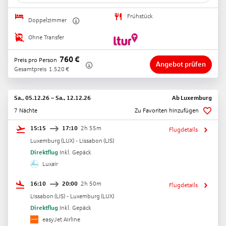
Frühstück
Doppelzimmer
Ohne Transfer
760
€
Preis pro Person
Angebot prüfen
Gesamtpreis
1.520
€
Sa., 05.12.26
–
Sa., 12.12.26
Ab
Luxemburg
7 Nächte
Zu Favoriten hinzufügen
15:15
17:10
2h 55m
Flugdetails
Luxemburg
(
LUX
) -
Lissabon
(
LIS
)
Direktflug
Inkl. Gepäck
Luxair
16:10
20:00
2h 50m
Flugdetails
Lissabon
(
LIS
) -
Luxemburg
(
LUX
)
Direktflug
Inkl. Gepäck
easyJet Airline