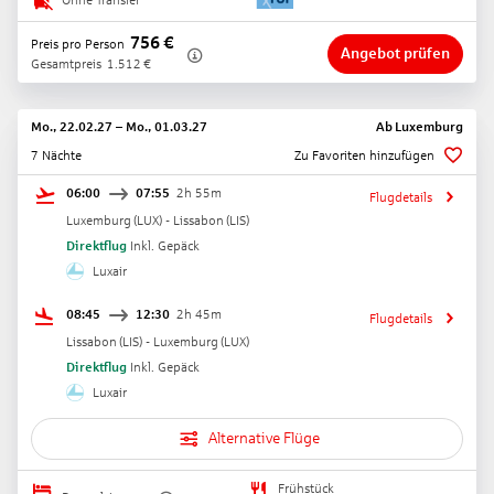
Ohne Transfer
756
€
Preis pro Person
Angebot prüfen
Gesamtpreis
1.512
€
Mo., 22.02.27
–
Mo., 01.03.27
Ab
Luxemburg
7 Nächte
Zu Favoriten hinzufügen
06:00
07:55
2h 55m
Flugdetails
Luxemburg
(
LUX
) -
Lissabon
(
LIS
)
Direktflug
Inkl. Gepäck
Luxair
08:45
12:30
2h 45m
Flugdetails
Lissabon
(
LIS
) -
Luxemburg
(
LUX
)
Direktflug
Inkl. Gepäck
Luxair
Alternative Flüge
Frühstück