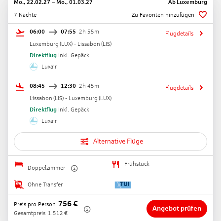
Mo., 22.02.27
–
Mo., 01.03.27
Ab
Luxemburg
7 Nächte
Zu Favoriten hinzufügen
06:00
07:55
2h 55m
Flugdetails
Luxemburg
(
LUX
) -
Lissabon
(
LIS
)
Direktflug
Inkl. Gepäck
Luxair
08:45
12:30
2h 45m
Flugdetails
Lissabon
(
LIS
) -
Luxemburg
(
LUX
)
Direktflug
Inkl. Gepäck
Luxair
Alternative Flüge
Frühstück
Doppelzimmer
Ohne Transfer
756
€
Preis pro Person
Angebot prüfen
Gesamtpreis
1.512
€