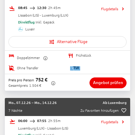
08:45
12:30
2h 45m
Flugdetails
Lissabon
(
LIS
) -
Luxemburg
(
LUX
)
Direktflug
Inkl. Gepäck
Luxair
Alternative Flüge
Frühstück
Doppelzimmer
Ohne Transfer
752
€
Preis pro Person
Angebot prüfen
Gesamtpreis
1.504
€
Mo., 07.12.26
–
Mo., 14.12.26
Ab
Luxemburg
7 Nächte
Zu Favoriten hinzufügen
06:00
07:55
2h 55m
Flugdetails
Luxemburg
(
LUX
) -
Lissabon
(
LIS
)