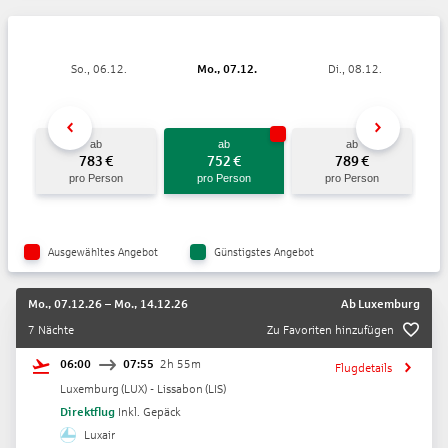
So., 06.12.
Mo., 07.12.
Di., 08.12.
ab
ab
ab
783
€
752
€
789
€
pro Person
pro Person
pro Person
Ausgewähltes Angebot
Günstigstes Angebot
Mo., 07.12.26
–
Mo., 14.12.26
Ab
Luxemburg
7 Nächte
Zu Favoriten hinzufügen
06:00
07:55
2h 55m
Flugdetails
Luxemburg
(
LUX
) -
Lissabon
(
LIS
)
Direktflug
Inkl. Gepäck
Luxair