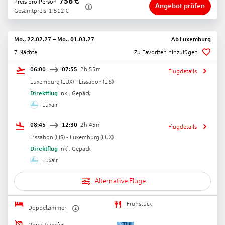
756
€
Preis pro Person
Angebot prüfen
Gesamtpreis
1.512
€
Mo., 22.02.27
–
Mo., 01.03.27
Ab
Luxemburg
7 Nächte
Zu Favoriten hinzufügen
06:00
07:55
2h 55m
Flugdetails
Luxemburg
(
LUX
) -
Lissabon
(
LIS
)
Direktflug
Inkl. Gepäck
Luxair
08:45
12:30
2h 45m
Flugdetails
Lissabon
(
LIS
) -
Luxemburg
(
LUX
)
Direktflug
Inkl. Gepäck
Luxair
Alternative Flüge
Frühstück
Doppelzimmer