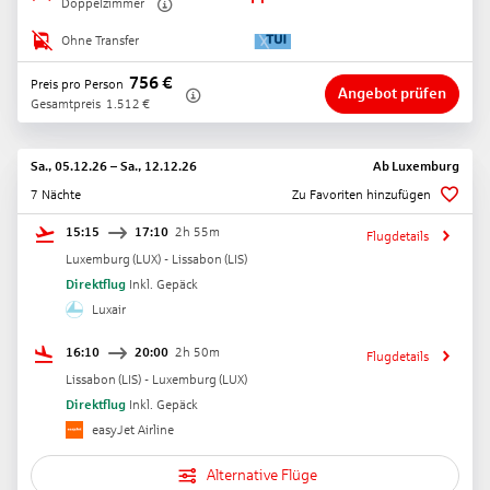
Doppelzimmer
Ohne Transfer
756
€
Preis pro Person
Angebot prüfen
Gesamtpreis
1.512
€
Sa., 05.12.26
–
Sa., 12.12.26
Ab
Luxemburg
7 Nächte
Zu Favoriten hinzufügen
15:15
17:10
2h 55m
Flugdetails
Luxemburg
(
LUX
) -
Lissabon
(
LIS
)
Direktflug
Inkl. Gepäck
Luxair
16:10
20:00
2h 50m
Flugdetails
Lissabon
(
LIS
) -
Luxemburg
(
LUX
)
Direktflug
Inkl. Gepäck
easyJet Airline
Alternative Flüge