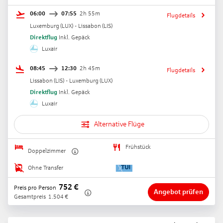
06:00
07:55
2h 55m
Flugdetails
Luxemburg
(
LUX
) -
Lissabon
(
LIS
)
Direktflug
Inkl. Gepäck
Luxair
08:45
12:30
2h 45m
Flugdetails
Lissabon
(
LIS
) -
Luxemburg
(
LUX
)
Direktflug
Inkl. Gepäck
Luxair
Alternative Flüge
Frühstück
Doppelzimmer
Ohne Transfer
752
€
Preis pro Person
Angebot prüfen
Gesamtpreis
1.504
€