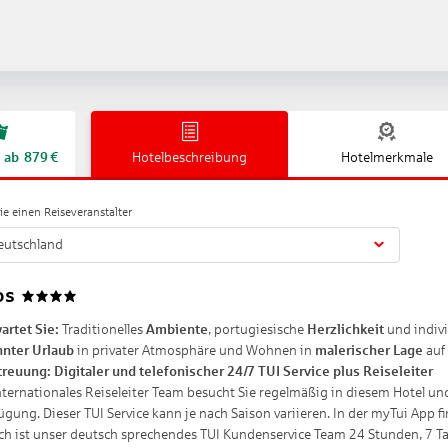
ab
879
€
Hotelbeschreibung
Hotelmerkmale
e einen Reiseveranstalter
eutschland
os
4
artet Sie:
Traditionelles
Ambiente
, portugiesische
Herzlichkeit
und indivi
nter Urlaub
in privater Atmosphäre und Wohnen in
malerischer Lage
auf
treuung:
Digitaler und telefonischer 24/7 TUI Service plus Reiseleiter
nternationales Reiseleiter Team besucht Sie regelmäßig in diesem Hotel und
ügung. Dieser TUI Service kann je nach Saison variieren. In der myTui App f
ich ist unser deutsch sprechendes TUI Kundenservice Team 24 Stunden, 7 Ta