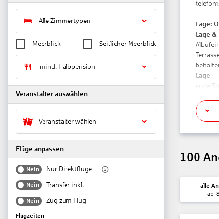
telefoni
Alle Zimmertypen
Lage:
O
Lage &
Meerblick
Seitlicher Meerblick
Albufei
Terrass
behalte
mind. Halbpension
Lage
erste S
Veranstalter auswählen
Strand „
Entfer
Veranstalter wählen
Flughafe
Stadtze
Strand 
Flüge anpassen
100
An
Bars und
Nur Direktflüge
Nein
Das bie
Transfer inkl.
Nein
alle A
Nichtra
ab
Check-i
Zug zum Flug
Nein
Check-o
Flugzeiten