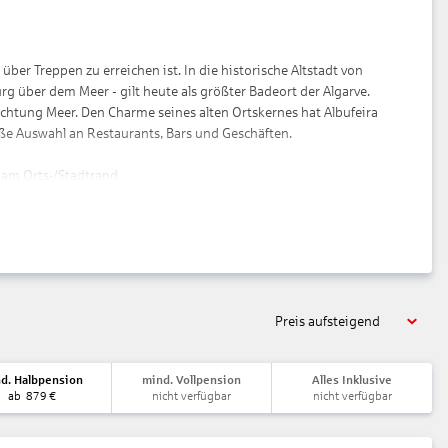
ber Treppen zu erreichen ist. In die historische Altstadt von
rg über dem Meer - gilt heute als größter Badeort der Algarve.
chtung Meer. Den Charme seines alten Ortskernes hat Albufeira
ße Auswahl an Restaurants, Bars und Geschäften.
, am Orts-/Stadtrand
m Strand, öffentlich
iervon abweichen).
Preis aufsteigend
d. Halbpension
mind. Vollpension
Alles Inklusive
ab
879
€
nicht verfügbar
nicht verfügbar