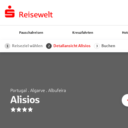
Pauschalreisen
Kreuzfahrten
Hot
Reiseziel wählen
Detailansicht Alisios
Buchen
1
2
3
Portugal . Algarve . Albufeira
Alisios
4