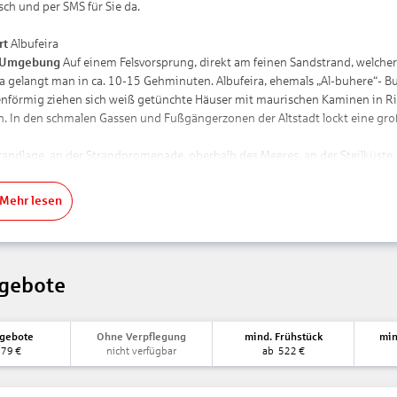
sch und per SMS für Sie da.
rt
Albufeira
 Umgebung
Auf einem Felsvorsprung, direkt am feinen Sandstrand, welcher ü
ra gelangt man in ca. 10-15 Gehminuten. Albufeira, ehemals „Al-buhere“- Bu
enförmig ziehen sich weiß getünchte Häuser mit maurischen Kaminen in Ri
n. In den schmalen Gassen und Fußgängerzonen der Altstadt lockt eine gro
trandlage, an der Strandpromenade, oberhalb des Meeres, an der Steilküste
Prais dos Alemães“: Sand, flach abfallend, Strandlänge: ca. 3 km, Treppen zu
Mehr lesen
nungen:
n Faro Airport ca. 35 km, Fahrzeit: ca. 45 Minuten (Die Transferzeit kann h
ntrum/Ortszentrum Albufeira ca. 500 m, Fahrzeit: ca. 10 Minuten
Praia dos Alemães direkt
gebote
 Clubs centre ca. 1 km, Fahrzeit: ca. 10 Minuten
tet Ihre Unterkunft:
ngebote
Ohne Verpflegung
mind. Frühstück
min
ucherhotel
879
€
nicht verfügbar
ab
522
€
n Zeit ab 15:00 Uhr
ut Zeit bis 12:00 Uhr