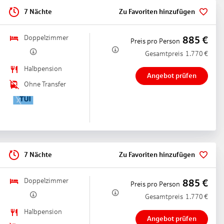
e notwendig, Klimaanlage: zentral gesteuert, kalt, warm,
7 Nächte
Zu Favoriten hinzufügen
elefon, Internet: WLAN/WiFi: ohne Gebühr, Fernseher: Flatscreen,
inigungsservice: täglich 09:00 Uhr - 17:00 Uhr, ohne Gebühr,
Doppelzimmer
885
€
Preis pro Person
e, Landblick, Stadtblick, Blick auf Einzelzimmern mit Fenster,
Gesamtpreis
1.770
€
 2024, Gesamtanzahl der Räume in diesem Zimmertyp: 1, Aufteilung
Halbpension
 Heizung: zentral gesteuert, Fußboden: Parkett, Safe: gegen Gebühr,
Angebot prüfen
tscreen, deutsches Programm, Sat-TV, Roomservice: täglich 10:00
Ohne Transfer
, ohne Gebühr, Dusche, WC, Bademantel: ohne Gebühr, Föhn
 28 m², letzte Komplettrenovierung 2012, letzte Teilrenovierung
biniertes Wohn-/Schlafzimmer, Babybett: ohne Gebühr, Anfrage
r: gegen Gebühr, Telefon, Internet: WLAN/WiFi: ohne Gebühr,
 - 23:00 Uhr, gegen Gebühr, Reinigungsservice: täglich 09:00 Uhr -
, Balkon: mit Sitzgelegenheit
7 Nächte
Zu Favoriten hinzufügen
t
Destination & Gemeinschaft
Doppelzimmer
885
€
Preis pro Person
nstaltungen (z.B. durch finanzielle Spenden, Sponsoring oder
Gesamtpreis
1.770
€
 dabei zu unterstützen, die Fähigkeiten und das Selbstvertrauen
Halbpension
Angebot prüfen