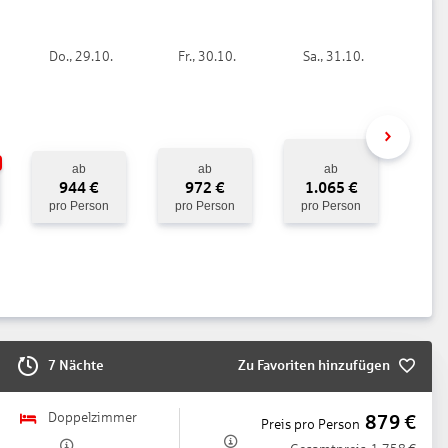
h
Do., 29.10.
Fr., 30.10.
Sa., 31.10.
reich: ohne Gebühr, an der Rezeption/in der Lobby: ohne Gebühr,
ab
ab
ab
944
€
972
€
1.065
€
pro Person
pro Person
pro Person
ht, Tagungsequipment: gegen Gebühr, Coffee Breaks: gegen Gebühr
7 Nächte
Zu Favoriten hinzufügen
Doppelzimmer
879
€
Preis pro Person