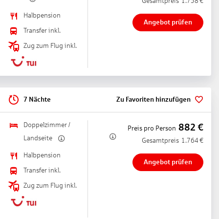
Gesamtpreis
1.758
€
Halbpension
Angebot prüfen
Transfer inkl.
Zug zum Flug inkl.
sch/Meeresfrüchte, Grillgerichte, glutenfreie Gerichte, lactosefreie
7 Nächte
Zu Favoriten hinzufügen
Terrasse, Raucherbereich, angemessene Kleidung erwünscht
h/Meeresfrüchte, Grillgerichte, à la carte, täglich 12:30 Uhr - 15:00
Doppelzimmer /
882
€
Preis pro Person
Landseite
regional, Fisch/Meeresfrüchte, Grillgerichte, Diätküche, glutenfreie
Gesamtpreis
1.764
€
30 Uhr, klimatisierbar, angemessene Kleidung erwünscht
Halbpension
Angebot prüfen
Transfer inkl.
Zug zum Flug inkl.