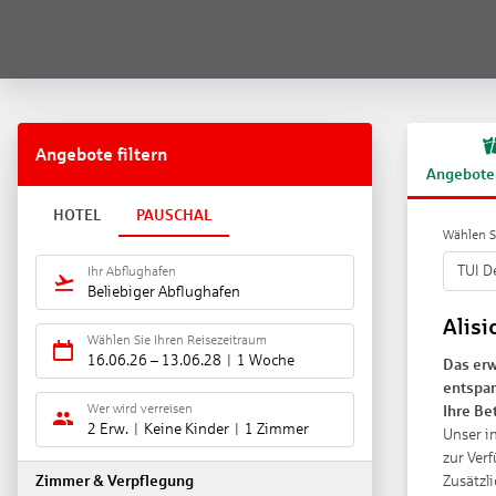
Angebote filtern
Angebote
HOTEL
PAUSCHAL
Wählen Si
TUI D
Ihr Abflughafen
Beliebiger Abflughafen
Alisi
Wählen Sie Ihren Reisezeitraum
16.06.26
–
13.06.28
1 Woche
Das erw
entspan
Wer wird verreisen
Ihre Be
2 Erw.
Keine Kinder
1 Zimmer
Unser i
zur Verf
Zusätzl
Zimmer & Verpflegung