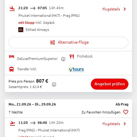
21:20
07:05
14h 45m
Flugdetails
Phuket International
(
HKT
) -
Prag
(
PRG
)
mit Stopp
Inkl. Gepäck
Etihad Airways
Alternative Flüge
Frühstück
Deluxe/Premium/Superior
Transfer inkl.
807
€
Preis pro Person
Angebot prüfen
Gesamtpreis
1.614
€
Mo., 21.09.26
–
Di., 29.09.26
Ab
Prag
7 Nächte
Zu Favoriten hinzufügen
11:20
06:40
14h 20m
Flugdetails
Prag
(
PRG
) -
Phuket International
(
HKT
)