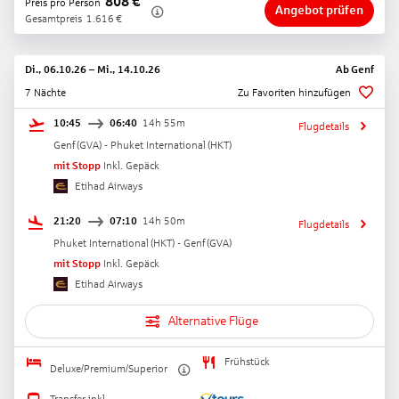
808
€
Preis pro Person
Angebot prüfen
Gesamtpreis
1.616
€
Di., 06.10.26
–
Mi., 14.10.26
Ab
Genf
7 Nächte
Zu Favoriten hinzufügen
10:45
06:40
14h 55m
Flugdetails
Genf
(
GVA
) -
Phuket International
(
HKT
)
mit Stopp
Inkl. Gepäck
Etihad Airways
21:20
07:10
14h 50m
Flugdetails
Phuket International
(
HKT
) -
Genf
(
GVA
)
mit Stopp
Inkl. Gepäck
Etihad Airways
Alternative Flüge
Frühstück
Deluxe/Premium/Superior