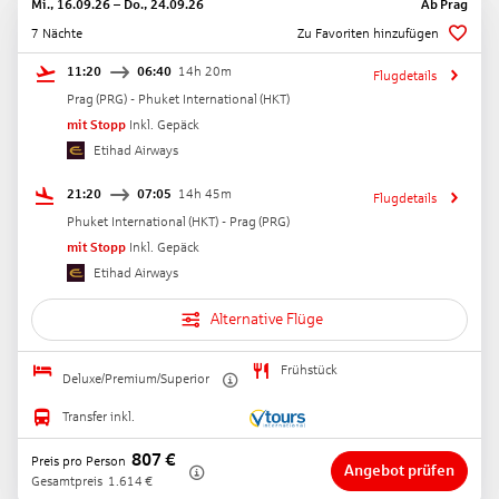
Mi., 16.09.26
–
Do., 24.09.26
Ab
Prag
7 Nächte
Zu Favoriten hinzufügen
11:20
06:40
14h 20m
Flugdetails
Prag
(
PRG
) -
Phuket International
(
HKT
)
mit Stopp
Inkl. Gepäck
Etihad Airways
21:20
07:05
14h 45m
Flugdetails
Phuket International
(
HKT
) -
Prag
(
PRG
)
mit Stopp
Inkl. Gepäck
Etihad Airways
Alternative Flüge
Frühstück
Deluxe/Premium/Superior
Transfer inkl.
807
€
Preis pro Person
Angebot prüfen
Gesamtpreis
1.614
€