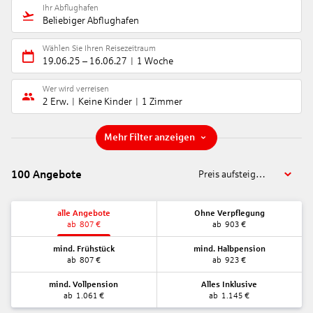
Ihr Abflughafen
Beliebiger Abflughafen
Wählen Sie Ihren Reisezeitraum
19.06.25
–
16.06.27
1 Woche
Wer wird verreisen
2 Erw.
Keine Kinder
1 Zimmer
Mehr Filter anzeigen
100
Angebote
Preis aufsteigend
alle Angebote
Ohne Verpflegung
ab
807
€
ab
903
€
mind. Frühstück
mind. Halbpension
ab
807
€
ab
923
€
mind. Vollpension
Alles Inklusive
ab
1.061
€
ab
1.145
€