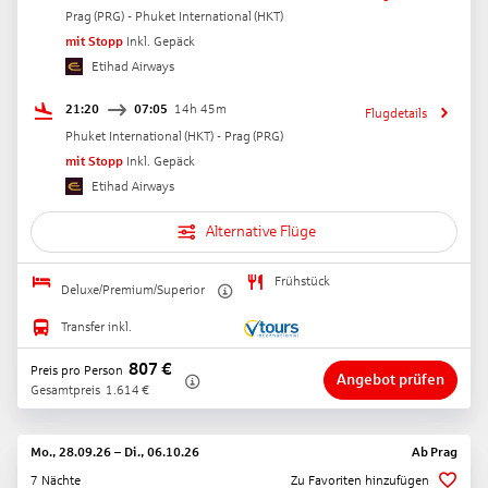
Prag
(
PRG
) -
Phuket International
(
HKT
)
mit Stopp
Inkl. Gepäck
Etihad Airways
21:20
07:05
14h 45m
Flugdetails
Phuket International
(
HKT
) -
Prag
(
PRG
)
mit Stopp
Inkl. Gepäck
Etihad Airways
Alternative Flüge
Frühstück
Deluxe/Premium/Superior
Transfer inkl.
807
€
Preis pro Person
Angebot prüfen
Gesamtpreis
1.614
€
Mo., 28.09.26
–
Di., 06.10.26
Ab
Prag
7 Nächte
Zu Favoriten hinzufügen