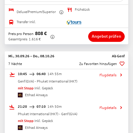
Frühstück
Deluxe/Premium/Superior
Transfer inkl.
808
€
Preis pro Person
Angebot prüfen
Gesamtpreis
1.616
€
Mi., 30.09.26
–
Do., 08.10.26
Ab
Genf
7 Nächte
Zu Favoriten hinzufügen
10:45
06:40
14h 55m
Flugdetails
Genf
(
GVA
) -
Phuket International
(
HKT
)
mit Stopp
Inkl. Gepäck
Etihad Airways
21:20
07:10
14h 50m
Flugdetails
Phuket International
(
HKT
) -
Genf
(
GVA
)
mit Stopp
Inkl. Gepäck
Etihad Airways