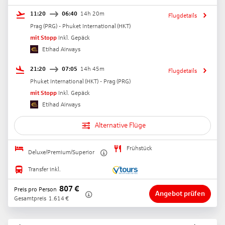
11:20
06:40
14h 20m
Flugdetails
Prag
(
PRG
) -
Phuket International
(
HKT
)
mit Stopp
Inkl. Gepäck
Etihad Airways
21:20
07:05
14h 45m
Flugdetails
Phuket International
(
HKT
) -
Prag
(
PRG
)
mit Stopp
Inkl. Gepäck
Etihad Airways
Alternative Flüge
Frühstück
Deluxe/Premium/Superior
Transfer inkl.
807
€
Preis pro Person
Angebot prüfen
Gesamtpreis
1.614
€