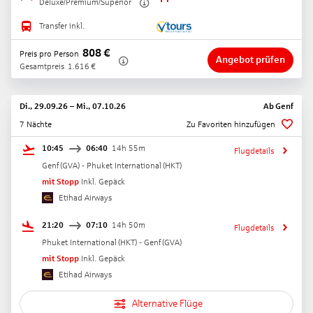
Deluxe/Premium/Superior
Transfer inkl.
808
€
Preis pro Person
Angebot prüfen
Gesamtpreis
1.616
€
Di., 29.09.26
–
Mi., 07.10.26
Ab
Genf
7 Nächte
Zu Favoriten hinzufügen
10:45
06:40
14h 55m
Flugdetails
Genf
(
GVA
) -
Phuket International
(
HKT
)
mit Stopp
Inkl. Gepäck
Etihad Airways
21:20
07:10
14h 50m
Flugdetails
Phuket International
(
HKT
) -
Genf
(
GVA
)
mit Stopp
Inkl. Gepäck
Etihad Airways
Alternative Flüge