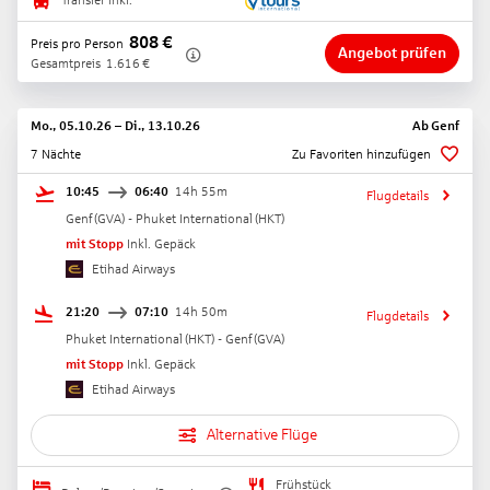
Transfer inkl.
808
€
Preis pro Person
Angebot prüfen
Gesamtpreis
1.616
€
Mo., 05.10.26
–
Di., 13.10.26
Ab
Genf
7 Nächte
Zu Favoriten hinzufügen
10:45
06:40
14h 55m
Flugdetails
Genf
(
GVA
) -
Phuket International
(
HKT
)
mit Stopp
Inkl. Gepäck
Etihad Airways
21:20
07:10
14h 50m
Flugdetails
Phuket International
(
HKT
) -
Genf
(
GVA
)
mit Stopp
Inkl. Gepäck
Etihad Airways
Alternative Flüge
Frühstück