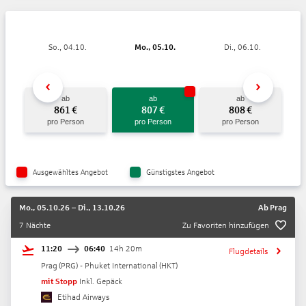
So., 04.10.
Mo., 05.10.
Di., 06.10.
ab
ab
ab
861
€
807
€
808
€
pro Person
pro Person
pro Person
Ausgewähltes Angebot
Günstigstes Angebot
Mo., 05.10.26
–
Di., 13.10.26
Ab
Prag
7 Nächte
Zu Favoriten hinzufügen
11:20
06:40
14h 20m
Flugdetails
Prag
(
PRG
) -
Phuket International
(
HKT
)
mit Stopp
Inkl. Gepäck
Etihad Airways