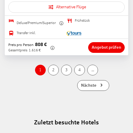
Alternative Flüge
Frühstück
Deluxe/Premium/Superior
Transfer inkl.
808
€
Preis pro Person
Angebot prüfen
Gesamtpreis
1.616
€
1
2
3
4
...
Nächste
Zuletzt besuchte Hotels