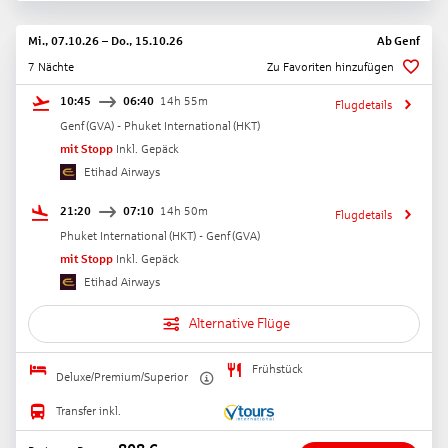
Mi., 07.10.26
–
Do., 15.10.26
Ab
Genf
7 Nächte
Zu Favoriten hinzufügen
10:45
06:40
14h 55m
Flugdetails
Genf
(
GVA
) -
Phuket International
(
HKT
)
mit Stopp
Inkl. Gepäck
Etihad Airways
21:20
07:10
14h 50m
Flugdetails
Phuket International
(
HKT
) -
Genf
(
GVA
)
mit Stopp
Inkl. Gepäck
Etihad Airways
Alternative Flüge
Frühstück
Deluxe/Premium/Superior
Transfer inkl.