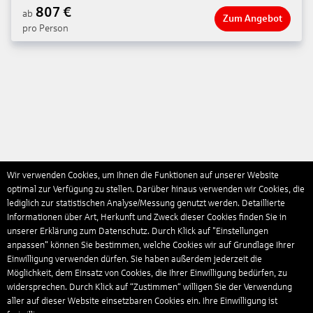
807
€
ab
Zum Angebot
pro Person
Wir verwenden Cookies, um Ihnen die Funktionen auf unserer Website
optimal zur Verfügung zu stellen. Darüber hinaus verwenden wir Cookies, die
lediglich zur statistischen Analyse/Messung genutzt werden. Detaillierte
Informationen über Art, Herkunft und Zweck dieser Cookies finden Sie in
unserer Erklärung zum Datenschutz. Durch Klick auf "Einstellungen
anpassen" können Sie bestimmen, welche Cookies wir auf Grundlage Ihrer
Einwilligung verwenden dürfen. Sie haben außerdem jederzeit die
Möglichkeit, dem Einsatz von Cookies, die Ihrer Einwilligung bedürfen, zu
widersprechen. Durch Klick auf “Zustimmen“ willigen Sie der Verwendung
aller auf dieser Website einsetzbaren Cookies ein. Ihre Einwilligung ist