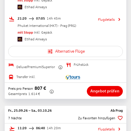
mit Stopp
Inkl. Gepäck
Etihad Airways
21:20
07:05
14h 45m
Flugdetails
Phuket International
(
HKT
) -
Prag
(
PRG
)
mit Stopp
Inkl. Gepäck
Etihad Airways
Alternative Flüge
Frühstück
Deluxe/Premium/Superior
Transfer inkl.
807
€
Preis pro Person
Angebot prüfen
Gesamtpreis
1.614
€
Fr., 25.09.26
–
Sa., 03.10.26
Ab
Prag
7 Nächte
Zu Favoriten hinzufügen
11:20
06:40
14h 20m
Flugdetails