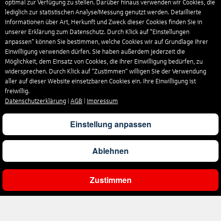
optimal zur Verfügung zu stellen. Darüber hinaus verwenden wir Cookies, die
lediglich zur statistischen Analyse/Messung genutzt werden. Detaillierte
Informationen über Art, Herkunft und Zweck dieser Cookies finden Sie in
unserer Erklärung zum Datenschutz. Durch Klick auf "Einstellungen
anpassen" können Sie bestimmen, welche Cookies wir auf Grundlage Ihrer
Einwilligung verwenden dürfen. Sie haben außerdem jederzeit die
Möglichkeit, dem Einsatz von Cookies, die Ihrer Einwilligung bedürfen, zu
widersprechen. Durch Klick auf “Zustimmen“ willigen Sie der Verwendung
aller auf dieser Website einsetzbaren Cookies ein. Ihre Einwilligung ist
freiwillig.
Datenschutzerklärung
|
AGB
|
Impressum
Einstellung anpassen
Ablehnen
Zustimmen
Gesamtpreis
Pro Person
Angebot prüfen
1.850
€
925
€
Angebot
Unternehmen