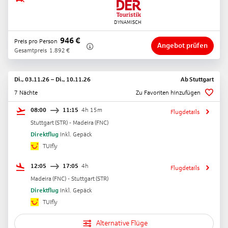
946
€
Preis pro Person
Angebot prüfen
Gesamtpreis
1.892
€
Di., 03.11.26
–
Di., 10.11.26
Ab
Stuttgart
7 Nächte
Zu Favoriten hinzufügen
08:00
11:15
4h 15m
Flugdetails
Stuttgart
(
STR
) -
Madeira
(
FNC
)
Direktflug
Inkl. Gepäck
TUIfly
12:05
17:05
4h
Flugdetails
Madeira
(
FNC
) -
Stuttgart
(
STR
)
Direktflug
Inkl. Gepäck
TUIfly
Alternative Flüge