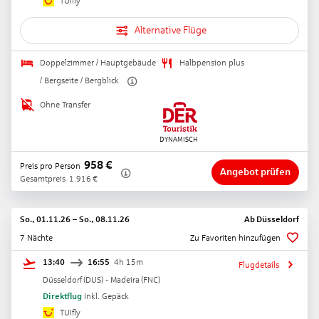
TUIfly
Alternative Flüge
Doppelzimmer / Hauptgebäude
Halbpension plus
/ Bergseite / Bergblick
Ohne Transfer
958
€
Preis pro Person
Angebot prüfen
Gesamtpreis
1.916
€
So., 01.11.26
–
So., 08.11.26
Ab
Düsseldorf
7 Nächte
Zu Favoriten hinzufügen
13:40
16:55
4h 15m
Flugdetails
Düsseldorf
(
DUS
) -
Madeira
(
FNC
)
Direktflug
Inkl. Gepäck
TUIfly