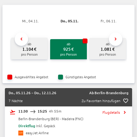
Mi., 04.11.
Do., 05.11.
Fr., 06.11.
ab
ab
ab
1.104
€
925
€
1.081
€
pro Person
pro Person
pro Person
Ausgewähltes Angebot
Günstigstes Angebot
Do., 05.11.26
–
Do., 12.11.26
Ab
Berlin-Brandenburg
7 Nächte
Zu Favoriten hinzufügen
11:30
15:25
4h 55m
Flugdetails
Berlin-Brandenburg
(
BER
) -
Madeira
(
FNC
)
Direktflug
Inkl. Gepäck
easyJet Airline