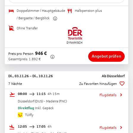
Doppelzimmer / Hauptgebäude
Halbpension plus
/ Bergseite / Bergblick
Ohne Transfer
946
€
Preis pro Person
Angebot prüfen
Gesamtpreis
1.892
€
Di., 03.11.26
–
Di., 10.11.26
Ab
Düsseldorf
7 Nächte
Zu Favoriten hinzufügen
08:00
11:15
4h 15m
Flugdetails
Düsseldorf
(
DUS
) -
Madeira
(
FNC
)
Direktflug
Inkl. Gepäck
TUIfly
12:05
17:05
4h
Flugdetails