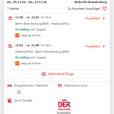
Do., 05.11.26
–
Do., 12.11.26
Ab
Berlin-Brandenburg
7 Nächte
Zu Favoriten hinzufügen
11:30
15:25
4h 55m
Flugdetails
Berlin-Brandenburg
(
BER
) -
Madeira
(
FNC
)
Direktflug
Inkl. Gepäck
easyJet Airline
15:55
21:40
4h 45m
Flugdetails
Madeira
(
FNC
) -
Berlin-Brandenburg
(
BER
)
Direktflug
Inkl. Gepäck
easyJet Airline
Alternative Flüge
Doppelzimmer / Meerblick
Halbpension plus
Ohne Transfer