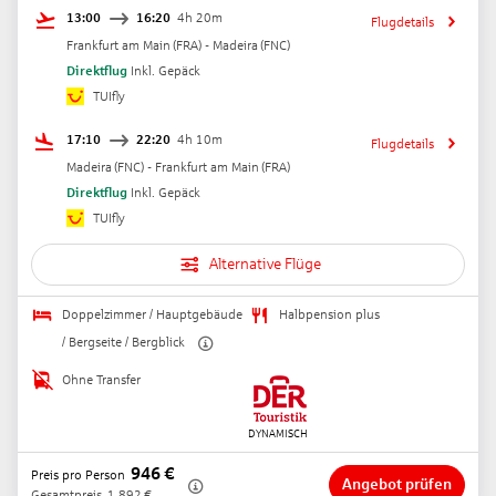
13:00
16:20
4h 20m
Flugdetails
Frankfurt am Main
(
FRA
) -
Madeira
(
FNC
)
Direktflug
Inkl. Gepäck
TUIfly
17:10
22:20
4h 10m
Flugdetails
Madeira
(
FNC
) -
Frankfurt am Main
(
FRA
)
Direktflug
Inkl. Gepäck
TUIfly
Alternative Flüge
Doppelzimmer / Hauptgebäude
Halbpension plus
/ Bergseite / Bergblick
Ohne Transfer
946
€
Preis pro Person
Angebot prüfen
Gesamtpreis
1.892
€