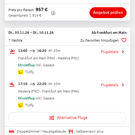
957
€
Preis pro Person
Angebot prüfen
Gesamtpreis
1.914
€
Di., 03.11.26
–
Di., 10.11.26
Ab
Frankfurt am Main
7 Nächte
Zu Favoriten hinzufügen
13:00
16:20
4h 20m
Flugdetails
Frankfurt am Main
(
FRA
) -
Madeira
(
FNC
)
Direktflug
Inkl. Gepäck
TUIfly
17:10
22:20
4h 10m
Flugdetails
Madeira
(
FNC
) -
Frankfurt am Main
(
FRA
)
Direktflug
Inkl. Gepäck
TUIfly
Alternative Flüge
Doppelzimmer / Hauptgebäude
Halbpension plus