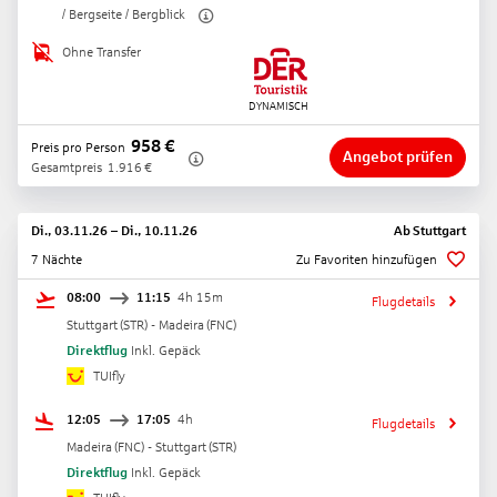
/ Bergseite / Bergblick
Ohne Transfer
958
€
Preis pro Person
Angebot prüfen
Gesamtpreis
1.916
€
Di., 03.11.26
–
Di., 10.11.26
Ab
Stuttgart
7 Nächte
Zu Favoriten hinzufügen
08:00
11:15
4h 15m
Flugdetails
Stuttgart
(
STR
) -
Madeira
(
FNC
)
Direktflug
Inkl. Gepäck
TUIfly
12:05
17:05
4h
Flugdetails
Madeira
(
FNC
) -
Stuttgart
(
STR
)
Direktflug
Inkl. Gepäck