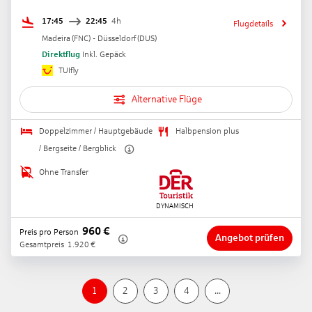
17:45
22:45
4h
Flugdetails
Madeira
(
FNC
) -
Düsseldorf
(
DUS
)
Direktflug
Inkl. Gepäck
TUIfly
Alternative Flüge
Doppelzimmer / Hauptgebäude
Halbpension plus
/ Bergseite / Bergblick
Ohne Transfer
960
€
Preis pro Person
Angebot prüfen
Gesamtpreis
1.920
€
1
2
3
4
...