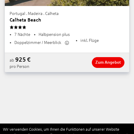
Portugal . Madeira . Calheta
Calheta Beach
4
7 Nächte
Halbpension plus
inkl. Flüge
Doppelzimmer / Meerblick
925
€
ab
Zum Angebot
pro Person
Wir verwenden Cookies, um Ihnen die Funktionen auf unserer Website