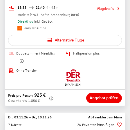
15:55
21:40
4h 45m
Flugdetails
Madeira
(
FNC
) -
Berlin-Brandenburg
(
BER
)
Direktflug
Inkl. Gepäck
easyJet Airline
Alternative Flüge
Doppelzimmer / Meerblick
Halbpension plus
Ohne Transfer
925
€
Preis pro Person
Angebot prüfen
Gesamtpreis
1.850
€
Di., 03.11.26
–
Di., 10.11.26
Ab
Frankfurt am Main
7 Nächte
Zu Favoriten hinzufügen