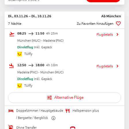
Di., 03.11.26
–
Di., 10.11.26
Ab
München
7 Nächte
Zu Favoriten hinzufügen
08:25
11:50
4h 25m
Flugdetails
München
(
MUC
) -
Madeira
(
FNC
)
Direktflug
Inkl. Gepäck
TUIfly
12:50
18:00
4h 10m
Flugdetails
Madeira
(
FNC
) -
München
(
MUC
)
Direktflug
Inkl. Gepäck
TUIfly
Alternative Flüge
Doppelzimmer / Hauptgebäude
Halbpension plus
/ Bergseite / Bergblick
Ohne Transfer