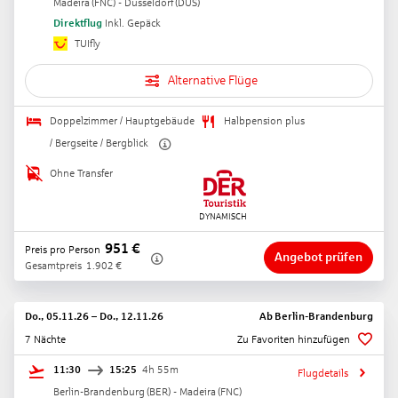
Madeira
(
FNC
) -
Düsseldorf
(
DUS
)
Direktflug
Inkl. Gepäck
TUIfly
Alternative Flüge
Doppelzimmer / Hauptgebäude
Halbpension plus
/ Bergseite / Bergblick
Ohne Transfer
951
€
Preis pro Person
Angebot prüfen
Gesamtpreis
1.902
€
Do., 05.11.26
–
Do., 12.11.26
Ab
Berlin-Brandenburg
7 Nächte
Zu Favoriten hinzufügen
11:30
15:25
4h 55m
Flugdetails
Berlin-Brandenburg
(
BER
) -
Madeira
(
FNC
)