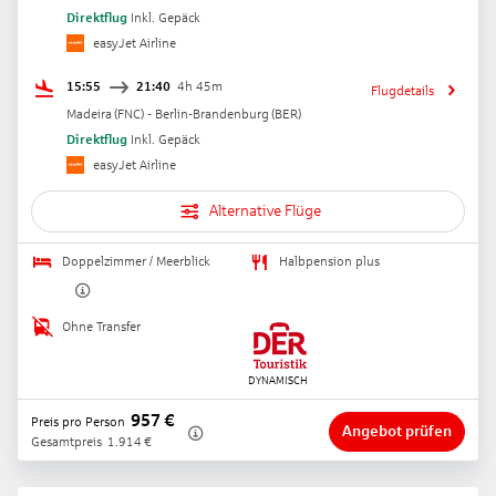
Direktflug
Inkl. Gepäck
easyJet Airline
15:55
21:40
4h 45m
Flugdetails
Madeira
(
FNC
) -
Berlin-Brandenburg
(
BER
)
Direktflug
Inkl. Gepäck
easyJet Airline
Alternative Flüge
Doppelzimmer / Meerblick
Halbpension plus
Ohne Transfer
957
€
Preis pro Person
Angebot prüfen
Gesamtpreis
1.914
€